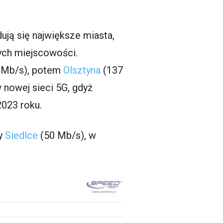
ją się największe miasta,
ych miejscowości.
 Mb/s), potem
Olsztyna
(137
 nowej sieci 5G, gdyż
2023 roku.
zy
Siedlce
(50 Mb/s), w