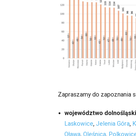
Zapraszamy do zapoznania si
województwo dolnośląski
Laskowice
,
Jelenia Góra
,
K
Oława
,
Oleśnica
,
Polkowic