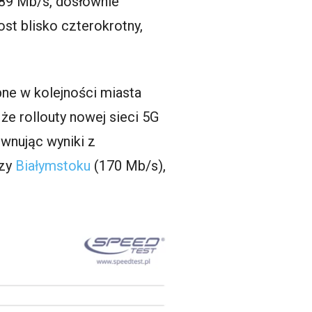
289 Mb/s, dosłownie
st blisko czterokrotny,
ne w kolejności miasta
że rollouty nowej sieci 5G
wnując wyniki z
czy
Białymstoku
(170 Mb/s),