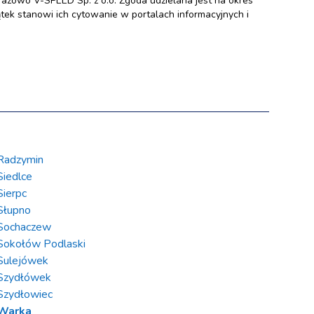
zowo V-SPEED Sp. z o.o. Zgoda udzielana jest na okres
ek stanowi ich cytowanie w portalach informacyjnych i
Radzymin
Siedlce
Sierpc
Słupno
Sochaczew
Sokołów Podlaski
Sulejówek
Szydłówek
Szydłowiec
Warka