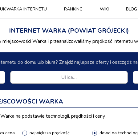
UKIWARKA INTERNETU
RANKING
WIKI
BLOG
INTERNET WARKA (POWIAT GRÓJECKI)
miejscowości Warka i przeanalizowaliśmy prędkość Internetu w
nternetu do domu lub biura? Znajdź najlepsze oferty i oszczędź 
IEJSCOWOŚCI WARKA
Warka na podstawie technologii, prędkości i ceny.
za cena
największa prędkość
dowolna technolog