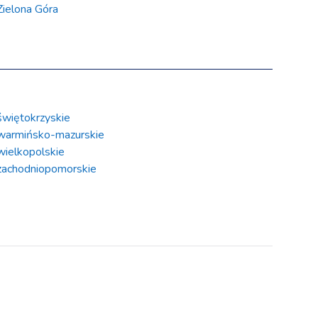
Zielona Góra
świętokrzyskie
warmińsko-mazurskie
wielkopolskie
zachodniopomorskie