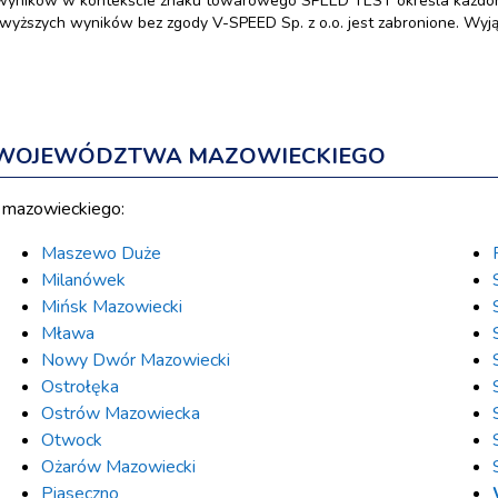
wyników w kontekście znaku towarowego SPEED TEST określa każdora
yższych wyników bez zgody V-SPEED Sp. z o.o. jest zabronione. Wyjąt
H WOJEWÓDZTWA MAZOWIECKIEGO
 mazowieckiego:
Maszewo Duże
Milanówek
Mińsk Mazowiecki
Mława
Nowy Dwór Mazowiecki
Ostrołęka
Ostrów Mazowiecka
Otwock
Ożarów Mazowiecki
Piaseczno