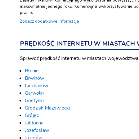
Zasady i warunki komercyjnego wykorzystania powyższych 
maksymalnie jednego roku. Komercyjne wykorzystywanie pow
prasie.
Zobacz dodatkowe informacje
PRĘDKOŚĆ INTERNETU W MIASTAC
Sprawdź prędkość Internetu w miastach województwa
Błonie
Brwinów
Ciechanów
Garwolin
Gostynin
Grodzisk Mazowiecki
Grójec
Jabłonna
Józefosław
Józefów