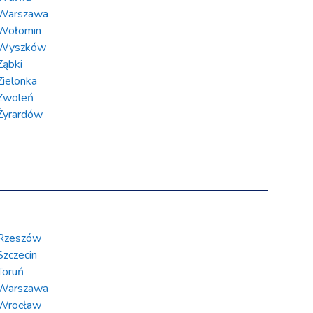
Warszawa
Wołomin
Wyszków
Ząbki
Zielonka
Zwoleń
Żyrardów
Rzeszów
Szczecin
Toruń
Warszawa
Wrocław