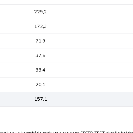
229,2
172,3
71,9
37,5
33,4
20,1
157,1