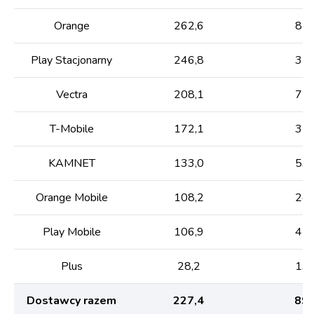
Orange
262,6
85,
Play Stacjonarny
246,8
31,
Vectra
208,1
72,
T-Mobile
172,1
35,
KAMNET
133,0
53,
Orange Mobile
108,2
24,
Play Mobile
106,9
42,
Plus
28,2
13,
Dostawcy razem
227,4
89,