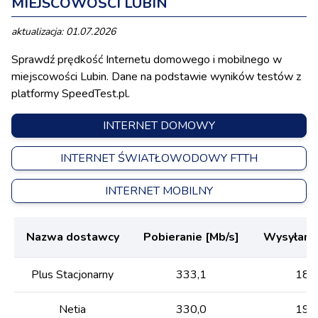
MIEJSCOWOŚCI LUBIN
aktualizacja: 01.07.2026
Sprawdź prędkość Internetu domowego i mobilnego w
miejscowości Lubin. Dane na podstawie wyników testów z
platformy SpeedTest.pl.
INTERNET DOMOWY
INTERNET ŚWIATŁOWODOWY FTTH
INTERNET MOBILNY
Nazwa dostawcy
Pobieranie [Mb/s]
Wysyłanie
Plus Stacjonarny
333,1
182
Netia
330,0
199