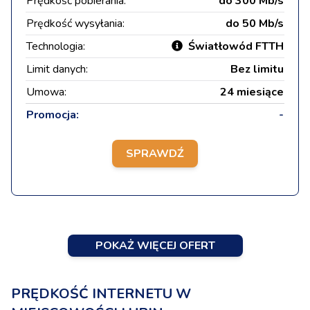
Prędkość pobierania:
do 300 Mb/s
Prędkość wysyłania:
do 50 Mb/s
Technologia:
Światłowód FTTH
Limit danych:
Bez limitu
Umowa:
24 miesiące
Promocja:
-
SPRAWDŹ
POKAŻ WIĘCEJ OFERT
PRĘDKOŚĆ INTERNETU W