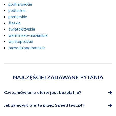
podkarpackie
podlaskie
pomorskie
śląskie
świętokrzyskie
warmińsko-mazurskie
wielkopolskie
zachodniopomorskie
NAJCZĘŚCIEJ ZADAWANE PYTANIA
Czy zamówienie oferty jest bezpłatne?
Tak, zamówienie oferty na stronie SpeedTest.pl nie wiąże
Jak zamówić ofertę przez SpeedTest.pl?
się z żadnymi dodatkowymi kosztami.
Po wybraniu oferty podaj numer telefonu, a przedstawicel