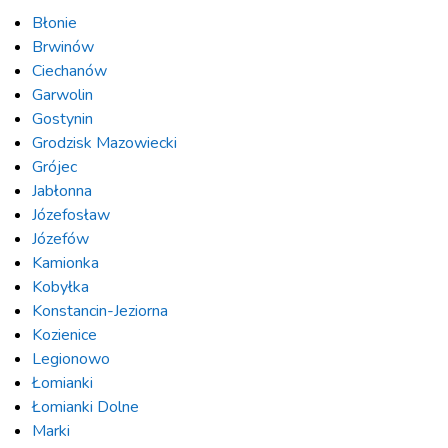
Błonie
Brwinów
Ciechanów
Garwolin
Gostynin
Grodzisk Mazowiecki
Grójec
Jabłonna
Józefosław
Józefów
Kamionka
Kobyłka
Konstancin-Jeziorna
Kozienice
Legionowo
Łomianki
Łomianki Dolne
Marki