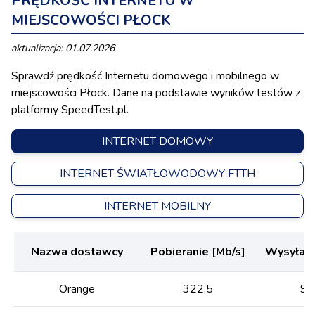
PRĘDKOŚĆ INTERNETU W
MIEJSCOWOŚCI PŁOCK
aktualizacja: 01.07.2026
Sprawdź prędkość Internetu domowego i mobilnego w
miejscowości Płock. Dane na podstawie wyników testów z
platformy SpeedTest.pl.
INTERNET DOMOWY
INTERNET ŚWIATŁOWODOWY FTTH
INTERNET MOBILNY
Nazwa dostawcy
Pobieranie [Mb/s]
Wysyłani
Orange
322,5
98