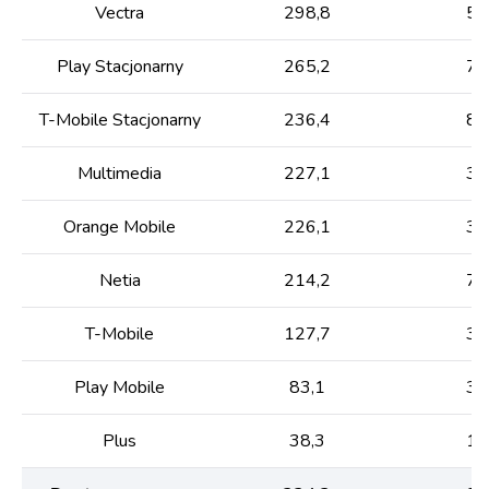
Vectra
298,8
59
Play Stacjonarny
265,2
74
T-Mobile Stacjonarny
236,4
84
Multimedia
227,1
34
Orange Mobile
226,1
34
Netia
214,2
72
T-Mobile
127,7
30
Play Mobile
83,1
30
Plus
38,3
11