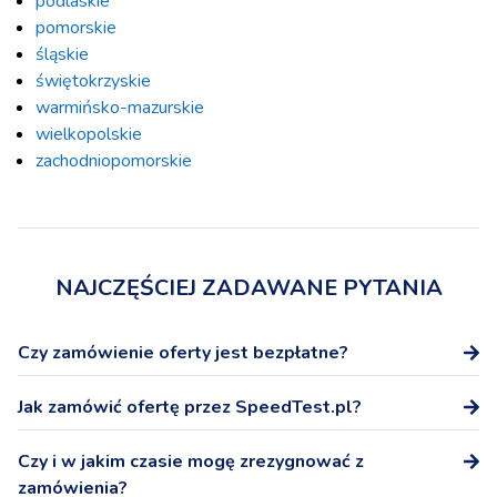
podlaskie
pomorskie
śląskie
świętokrzyskie
warmińsko-mazurskie
wielkopolskie
zachodniopomorskie
NAJCZĘŚCIEJ ZADAWANE PYTANIA
Czy zamówienie oferty jest bezpłatne?
Tak, zamówienie oferty na stronie SpeedTest.pl nie wiąże
Jak zamówić ofertę przez SpeedTest.pl?
się z żadnymi dodatkowymi kosztami.
Po wybraniu oferty podaj numer telefonu, a przedstawicel
Czy i w jakim czasie mogę zrezygnować z
Operatora skontaktuje się z Tobą niezwłocznie w celu
zamówienia?