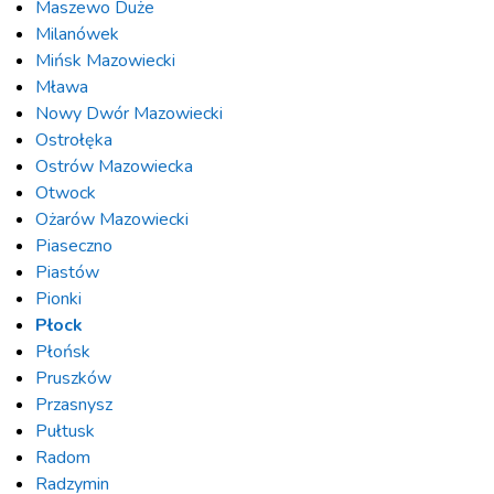
Maszewo Duże
Milanówek
Mińsk Mazowiecki
Mława
Nowy Dwór Mazowiecki
Ostrołęka
Ostrów Mazowiecka
Otwock
Ożarów Mazowiecki
Piaseczno
Piastów
Pionki
Płock
Płońsk
Pruszków
Przasnysz
Pułtusk
Radom
Radzymin