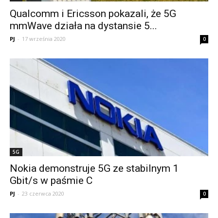
Qualcomm i Ericsson pokazali, że 5G
mmWave działa na dystansie 5...
PJ
-
17 września 2020
0
5G
Nokia demonstruje 5G ze stabilnym 1
Gbit/s w paśmie C
PJ
-
23 czerwca 2020
0