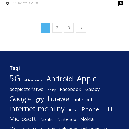
PJ
-
15 kwietnia 2020
0
1
2
3
Tagi
5G
Apple
Android
aktualizacja
Facebook
Galaxy
bezpieczeństwo
chiny
Google
huawei
gry
internet
internet mobilny
LTE
iPhone
iOS
Microsoft
Nokia
Nintendo
Niantic
Orange
play
Pokemon
Pokemon GO
plus