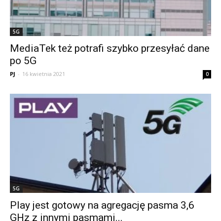
5G
MediaTek też potrafi szybko przesyłać dane
po 5G
PJ
-
16 kwietnia 2021
0
5G
Play jest gotowy na agregację pasma 3,6
GHz z innymi pasmami...