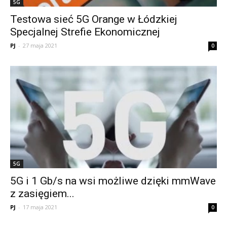
5G
Testowa sieć 5G Orange w Łódzkiej
Specjalnej Strefie Ekonomicznej
PJ
-
27 maja 2021
0
5G
5G i 1 Gb/s na wsi możliwe dzięki mmWave
z zasięgiem...
PJ
-
17 maja 2021
0