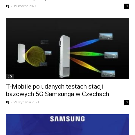
PJ
-
19 marca 2021
0
5G
T-Mobile po udanych testach stacji
bazowych 5G Samsunga w Czechach
PJ
-
29 stycznia 2021
0