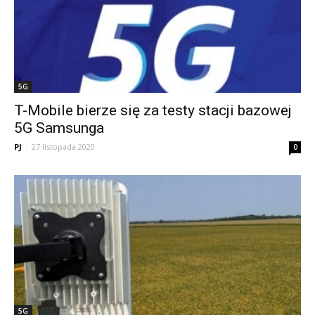
5G
T-Mobile bierze się za testy stacji bazowej
5G Samsunga
PJ
-
27 listopada 2020
0
5G