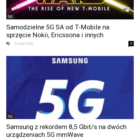
5G
Samodzielne 5G SA od T-Mobile na
sprzęcie Nokii, Ericssona i innych
PJ
-
5 maja 2020
0
5G
Samsung z rekordem 8,5 Gbit/s na dwóch
urządzeniach 5G mmWave