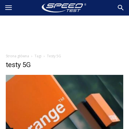
SpeedTest.pl
Wiadomości
Strona główna
Tagi
Testy 5G
testy 5G