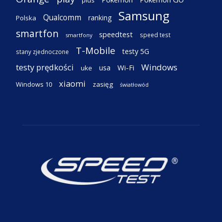
Samsung
Qualcomm
ranking
Polska
smartfon
speedtest
speed test
smartfony
T-Mobile
testy 5G
stany zjednoczone
testy prędkości
Windows
Wi-Fi
usa
uke
xiaomi
Windows 10
zasięg
światłowód