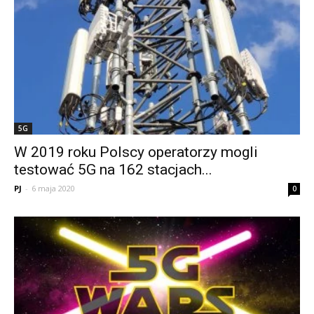
5G
W 2019 roku Polscy operatorzy mogli
testować 5G na 162 stacjach...
PJ
-
6 maja 2020
0