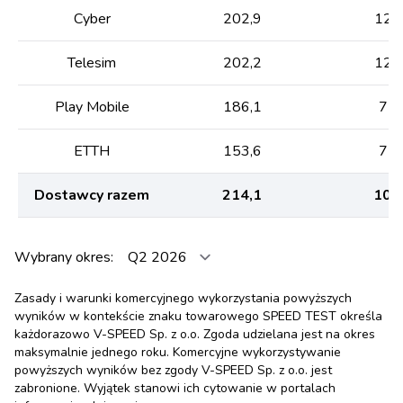
Cyber
202,9
128
Telesim
202,2
123
Play Mobile
186,1
72,
ETTH
153,6
72,
Dostawcy razem
214,1
100
Wybrany okres:
Zasady i warunki komercyjnego wykorzystania powyższych
wyników w kontekście znaku towarowego SPEED TEST określa
każdorazowo V-SPEED Sp. z o.o. Zgoda udzielana jest na okres
maksymalnie jednego roku. Komercyjne wykorzystywanie
powyższych wyników bez zgody V-SPEED Sp. z o.o. jest
zabronione. Wyjątek stanowi ich cytowanie w portalach