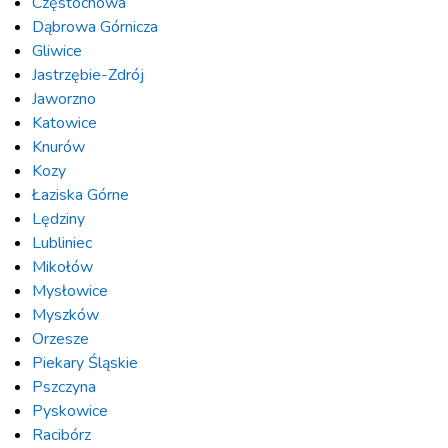
Częstochowa
Dąbrowa Górnicza
Gliwice
Jastrzębie-Zdrój
Jaworzno
Katowice
Knurów
Kozy
Łaziska Górne
Lędziny
Lubliniec
Mikołów
Mysłowice
Myszków
Orzesze
Piekary Śląskie
Pszczyna
Pyskowice
Racibórz