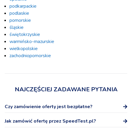
podkarpackie
podlaskie
pomorskie
śląskie
świętokrzyskie
warmińsko-mazurskie
wielkopolskie
zachodniopomorskie
NAJCZĘŚCIEJ ZADAWANE PYTANIA
Czy zamówienie oferty jest bezpłatne?
Tak, zamówienie oferty na stronie SpeedTest.pl nie wiąże
Jak zamówić ofertę przez SpeedTest.pl?
się z żadnymi dodatkowymi kosztami.