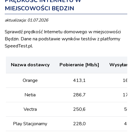
PRĘDKOŚĆ INTERNETU W
MIEJSCOWOŚCI BĘDZIN
aktualizacja: 01.07.2026
Sprawdź prędkość Internetu domowego w miejscowości
Będzin. Dane na podstawie wyników testów z platformy
SpeedTest.pl.
Nazwa dostawcy
Pobieranie [Mb/s]
Wysyłanie
Orange
413,1
164
Netia
286,7
178
Vectra
250,6
50,
Play Stacjonarny
228,0
41,