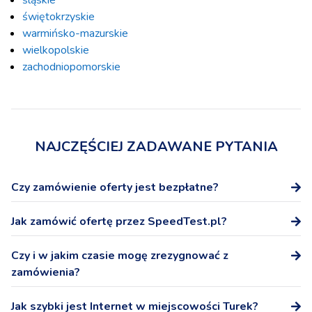
świętokrzyskie
warmińsko-mazurskie
wielkopolskie
zachodniopomorskie
NAJCZĘŚCIEJ ZADAWANE PYTANIA
Czy zamówienie oferty jest bezpłatne?
Tak, zamówienie oferty na stronie SpeedTest.pl nie wiąże
Jak zamówić ofertę przez SpeedTest.pl?
się z żadnymi dodatkowymi kosztami.
Po wybraniu oferty podaj numer telefonu, a przedstawicel
Czy i w jakim czasie mogę zrezygnować z
Operatora skontaktuje się z Tobą niezwłocznie w celu
zamówienia?
potwierdzenia warunków oferty i podpisania umowy.
W ciągu 14 dni możesz odstąpić od podpisanej na
Jak szybki jest Internet w miejscowości Turek?