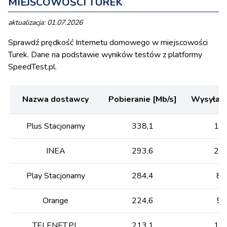
MIEJSCOWOŚCI TUREK
aktualizacja: 01.07.2026
Sprawdź prędkość Internetu domowego w miejscowości
Turek. Dane na podstawie wyników testów z platformy
SpeedTest.pl.
Nazwa dostawcy
Pobieranie [Mb/s]
Wysyłani
Plus Stacjonarny
338,1
143
INEA
293,6
280
Play Stacjonarny
284,4
85
Orange
224,6
53
TELENET.PL
213,1
176