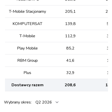
T-Mobile Stacjonarny
205,1
203
KOMPUTERSAT
139,8
95
T-Mobile
112,9
35
Play Mobile
85,2
33
RBM Group
41,6
13
Plus
32,9
12
Dostawcy razem
208,6
136
Wybrany okres: