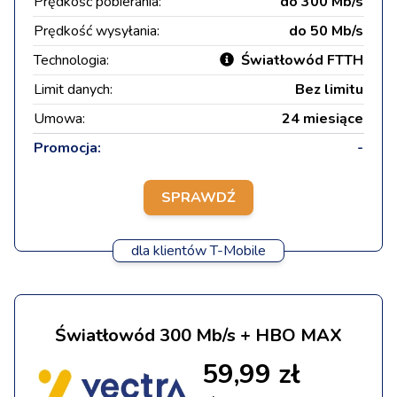
Prędkość pobierania:
do 300 Mb/s
Prędkość wysyłania:
do 50 Mb/s
Technologia:
Światłowód FTTH
Limit danych:
Bez limitu
Umowa:
24 miesiące
Promocja:
-
SPRAWDŹ
dla klientów T-Mobile
Światłowód 300 Mb/s + HBO MAX
59,99 zł