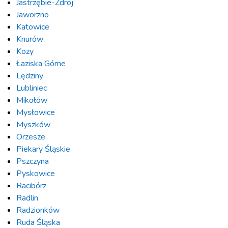
Jastrzębie-Zdrój
Jaworzno
Katowice
Knurów
Kozy
Łaziska Górne
Lędziny
Lubliniec
Mikołów
Mysłowice
Myszków
Orzesze
Piekary Śląskie
Pszczyna
Pyskowice
Racibórz
Radlin
Radzionków
Ruda Śląska