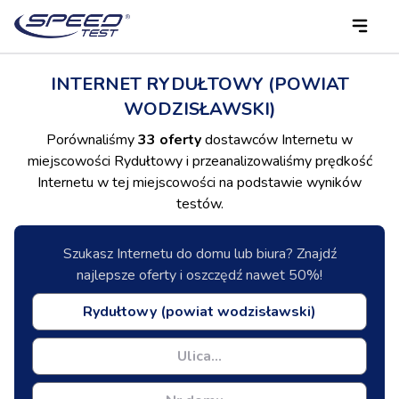
INTERNET RYDUŁTOWY (POWIAT
WODZISŁAWSKI)
Porównaliśmy
33 oferty
dostawców Internetu w
miejscowości Rydułtowy i przeanalizowaliśmy prędkość
Internetu w tej miejscowości na podstawie wyników
testów.
Szukasz Internetu do domu lub biura? Znajdź
najlepsze oferty i oszczędź nawet 50%!