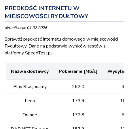
PRĘDKOŚĆ INTERNETU W
MIEJSCOWOŚCI RYDUŁTOWY
aktualizacja: 01.07.2026
Sprawdź prędkość Internetu domowego w miejscowości
Rydułtowy. Dane na podstawie wyników testów z
platformy SpeedTest.pl.
Nazwa dostawcy
Pobieranie [Mb/s]
Wysyłanie
Play Stacjonarny
262,0
40,
Leon
173,9
100
Orange
172,8
57,
DAR.NET Sp. z o.o.
157,9
125