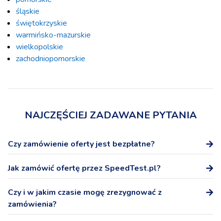
śląskie
świętokrzyskie
warmińsko-mazurskie
wielkopolskie
zachodniopomorskie
NAJCZĘŚCIEJ ZADAWANE PYTANIA
Czy zamówienie oferty jest bezpłatne?
Tak, zamówienie oferty na stronie SpeedTest.pl nie wiąże
Jak zamówić ofertę przez SpeedTest.pl?
się z żadnymi dodatkowymi kosztami.
Po wybraniu oferty podaj numer telefonu, a przedstawicel
Czy i w jakim czasie mogę zrezygnować z
Operatora skontaktuje się z Tobą niezwłocznie w celu
zamówienia?
potwierdzenia warunków oferty i podpisania umowy.