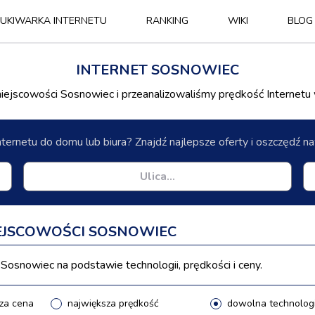
UKIWARKA INTERNETU
RANKING
WIKI
BLOG
INTERNET SOSNOWIEC
ejscowości Sosnowiec i przeanalizowaliśmy prędkość Internetu
nternetu do domu lub biura? Znajdź najlepsze oferty i oszczędź 
IEJSCOWOŚCI SOSNOWIEC
Sosnowiec na podstawie technologii, prędkości i ceny.
za cena
największa prędkość
dowolna technolog