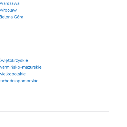
Warszawa
Wrocław
Zielona Góra
świętokrzyskie
warmińsko-mazurskie
wielkopolskie
zachodniopomorskie