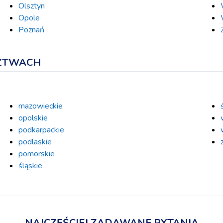
Olsztyn
Opole
Poznań
ZTWACH
mazowieckie
opolskie
podkarpackie
podlaskie
pomorskie
śląskie
NAJCZĘŚCIEJ ZADAWANE PYTANIA