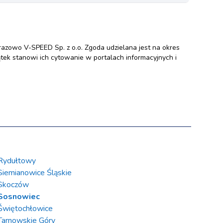
zowo V-SPEED Sp. z o.o. Zgoda udzielana jest na okres
ek stanowi ich cytowanie w portalach informacyjnych i
Rydułtowy
Siemianowice Śląskie
Skoczów
Sosnowiec
Świętochłowice
Tarnowskie Góry