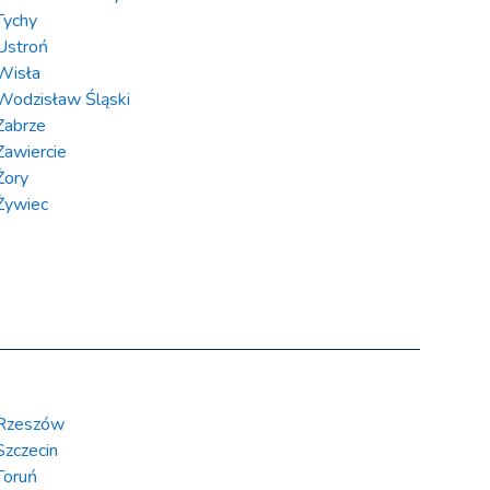
Tychy
Ustroń
Wisła
Wodzisław Śląski
Zabrze
Zawiercie
Żory
Żywiec
Rzeszów
Szczecin
Toruń