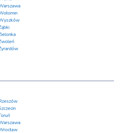
Warszawa
Wołomin
Wyszków
Ząbki
Zielonka
Zwoleń
Żyrardów
Rzeszów
Szczecin
Toruń
Warszawa
Wrocław