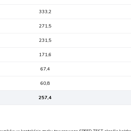
333,2
271,5
231,5
171,6
67,4
60,8
257,4