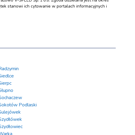
zowo V-SPEED Sp. z o.o. Zgoda udzielana jest na okres
ek stanowi ich cytowanie w portalach informacyjnych i
Radzymin
Siedlce
Sierpc
Słupno
Sochaczew
Sokołów Podlaski
Sulejówek
Szydłówek
Szydłowiec
Warka