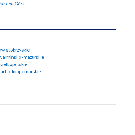
Zielona Góra
świętokrzyskie
warmińsko-mazurskie
wielkopolskie
zachodniopomorskie