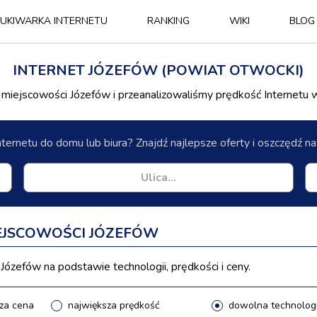
UKIWARKA INTERNETU
RANKING
WIKI
BLOG
INTERNET JÓZEFÓW (POWIAT OTWOCKI)
iejscowości Józefów i przeanalizowaliśmy prędkość Internetu 
nternetu do domu lub biura? Znajdź najlepsze oferty i oszczędź 
IEJSCOWOŚCI JÓZEFÓW
ózefów na podstawie technologii, prędkości i ceny.
za cena
największa prędkość
dowolna technolog