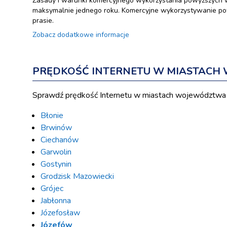
Zasady i warunki komercyjnego wykorzystania powyższych 
maksymalnie jednego roku. Komercyjne wykorzystywanie pow
prasie.
Zobacz dodatkowe informacje
PRĘDKOŚĆ INTERNETU W MIASTAC
Sprawdź prędkość Internetu w miastach województwa
Błonie
Brwinów
Ciechanów
Garwolin
Gostynin
Grodzisk Mazowiecki
Grójec
Jabłonna
Józefosław
Józefów