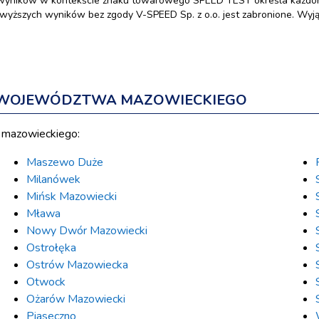
wyników w kontekście znaku towarowego SPEED TEST określa każdora
yższych wyników bez zgody V-SPEED Sp. z o.o. jest zabronione. Wyjąt
H WOJEWÓDZTWA MAZOWIECKIEGO
 mazowieckiego:
Maszewo Duże
Milanówek
Mińsk Mazowiecki
Mława
Nowy Dwór Mazowiecki
Ostrołęka
Ostrów Mazowiecka
Otwock
Ożarów Mazowiecki
Piaseczno