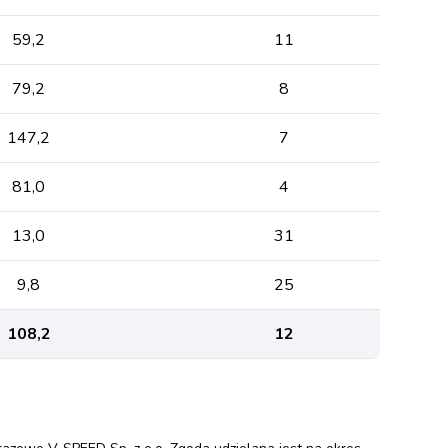
59,2
11
79,2
8
147,2
7
81,0
4
13,0
31
9,8
25
108,2
12