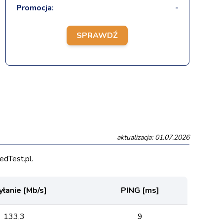
Promocja:
-
SPRAWDŹ
aktualizacja: 01.07.2026
dTest.pl.
łanie [Mb/s]
PING [ms]
133,3
9