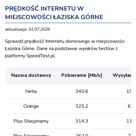
PRĘDKOŚĆ INTERNETU W
MIEJSCOWOŚCI ŁAZISKA GÓRNE
aktualizacja: 01.07.2026
Sprawdź prędkość Internetu domowego w miejscowości
Łaziska Górne. Dane na podstawie wyników testów z
platformy SpeedTest.pl.
Nazwa dostawcy
Pobieranie [Mb/s]
Wysyłanie
Netia
340,6
193
Orange
325,2
69,
Plus Stacjonarny
314,3
117
Play Stacjonarny
262,0
74,