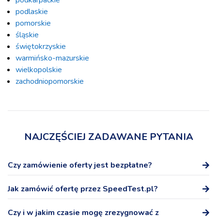
podlaskie
pomorskie
śląskie
świętokrzyskie
warmińsko-mazurskie
wielkopolskie
zachodniopomorskie
NAJCZĘŚCIEJ ZADAWANE PYTANIA
Czy zamówienie oferty jest bezpłatne?
Tak, zamówienie oferty na stronie SpeedTest.pl nie wiąże
Jak zamówić ofertę przez SpeedTest.pl?
się z żadnymi dodatkowymi kosztami.
Po wybraniu oferty podaj numer telefonu, a przedstawicel
Czy i w jakim czasie mogę zrezygnować z