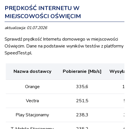
PRĘDKOŚĆ INTERNETU W
MIEJSCOWOŚCI OŚWIĘCIM
aktualizacja: 01.07.2026
Sprawdź prędkość Internetu domowego w miejscowości
Oświęcim. Dane na podstawie wyników testów z platformy
SpeedTest.pl.
Nazwa dostawcy
Pobieranie [Mb/s]
Wysyłani
Orange
335,6
13
Vectra
251,5
50
Play Stacjonarny
238,3
33
T-Mobile Stacjonarny
235,2
61