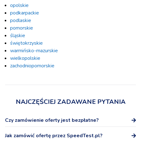
opolskie
podkarpackie
podlaskie
pomorskie
śląskie
świętokrzyskie
warmińsko-mazurskie
wielkopolskie
zachodniopomorskie
NAJCZĘŚCIEJ ZADAWANE PYTANIA
Czy zamówienie oferty jest bezpłatne?
Tak, zamówienie oferty na stronie SpeedTest.pl nie wiąże
Jak zamówić ofertę przez SpeedTest.pl?
się z żadnymi dodatkowymi kosztami.