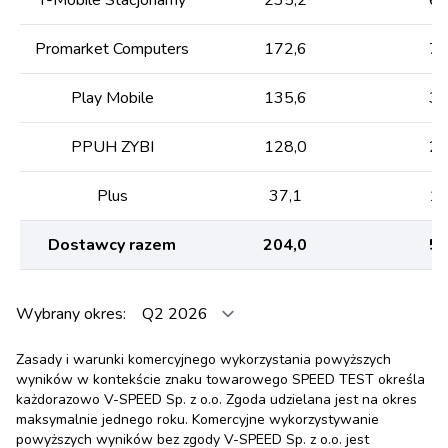
Promarket Computers
172,6
72
Play Mobile
135,6
35
PPUH ZYBI
128,0
23
Plus
37,1
15
Dostawcy razem
204,0
53
Wybrany okres:
Zasady i warunki komercyjnego wykorzystania powyższych
wyników w kontekście znaku towarowego SPEED TEST określa
każdorazowo V-SPEED Sp. z o.o. Zgoda udzielana jest na okres
maksymalnie jednego roku. Komercyjne wykorzystywanie
powyższych wyników bez zgody V-SPEED Sp. z o.o. jest