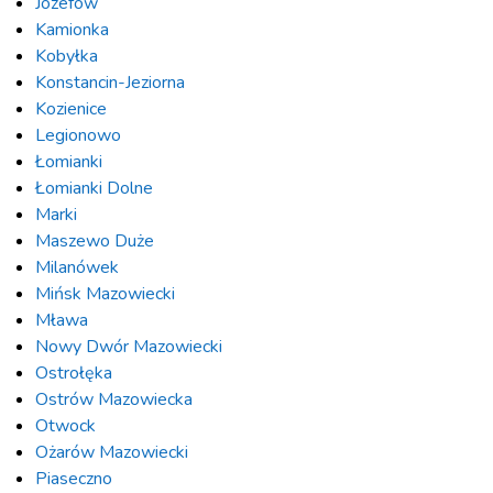
Józefów
Kamionka
Kobyłka
Konstancin-Jeziorna
Kozienice
Legionowo
Łomianki
Łomianki Dolne
Marki
Maszewo Duże
Milanówek
Mińsk Mazowiecki
Mława
Nowy Dwór Mazowiecki
Ostrołęka
Ostrów Mazowiecka
Otwock
Ożarów Mazowiecki
Piaseczno