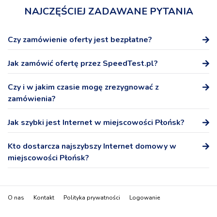
NAJCZĘŚCIEJ ZADAWANE PYTANIA
Czy zamówienie oferty jest bezpłatne?
Tak, zamówienie oferty na stronie SpeedTest.pl nie wiąże
Jak zamówić ofertę przez SpeedTest.pl?
się z żadnymi dodatkowymi kosztami.
Po wybraniu oferty podaj numer telefonu, a przedstawicel
Czy i w jakim czasie mogę zrezygnować z
Operatora skontaktuje się z Tobą niezwłocznie w celu
zamówienia?
potwierdzenia warunków oferty i podpisania umowy.
W ciągu 14 dni możesz odstąpić od podpisanej na
Jak szybki jest Internet w miejscowości Płońsk?
odległość umowy bez podania przyczyny.
Internet domowy - pobieranie: 199,3 Mb/s, wysyłanie:
Kto dostarcza najszybszy Internet domowy w
55,3 Mb/s
miejscowości Płońsk?
Najszybszym dostawcą Internetu domowego
(stacjonarnego) w miejscowości Płońsk jest T-Mobile
O nas
Kontakt
Polityka prywatności
Logowanie
Stacjonarny.