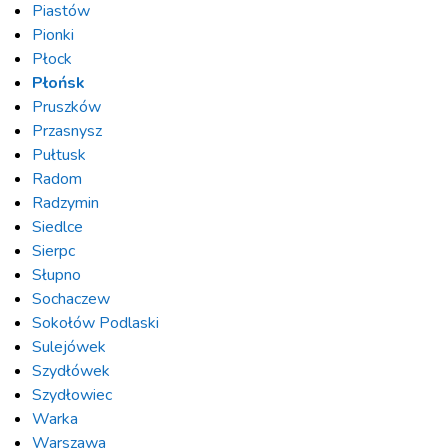
Piastów
Pionki
Płock
Płońsk
Pruszków
Przasnysz
Pułtusk
Radom
Radzymin
Siedlce
Sierpc
Słupno
Sochaczew
Sokołów Podlaski
Sulejówek
Szydłówek
Szydłowiec
Warka
Warszawa