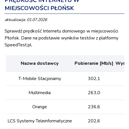
PRĘDKOŚĆ INTERNETU W
MIEJSCOWOŚCI PŁOŃSK
aktualizacja: 01.07.2026
Sprawdź prędkość Internetu domowego w miejscowości
Płońsk. Dane na podstawie wyników testów z platformy
SpeedTest.pl.
Nazwa dostawcy
Pobieranie [Mb/s]
Wysył
T-Mobile Stacjonarny
302,1
Multimedia
263,0
Orange
236,6
LCS Systemy Teleinformatyczne
202,6