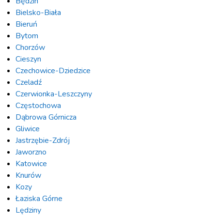
Będzin
Bielsko-Biała
Bieruń
Bytom
Chorzów
Cieszyn
Czechowice-Dziedzice
Czeladź
Czerwionka-Leszczyny
Częstochowa
Dąbrowa Górnicza
Gliwice
Jastrzębie-Zdrój
Jaworzno
Katowice
Knurów
Kozy
Łaziska Górne
Lędziny