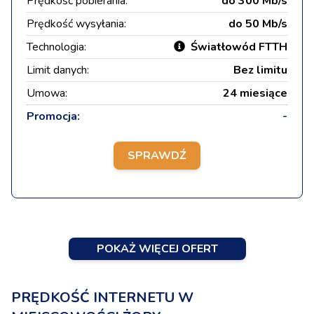
Prędkość pobierania:
do 300 Mb/s
Prędkość wysyłania:
do 50 Mb/s
Technologia:
Światłowód FTTH
Limit danych:
Bez limitu
Umowa:
24 miesiące
Promocja:
-
SPRAWDŹ
POKAŻ WIĘCEJ OFERT
PRĘDKOŚĆ INTERNETU W