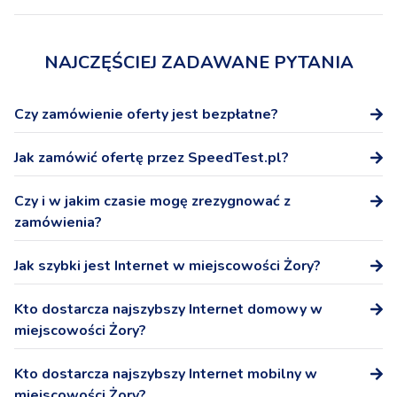
NAJCZĘŚCIEJ ZADAWANE PYTANIA
Czy zamówienie oferty jest bezpłatne?
Tak, zamówienie oferty na stronie SpeedTest.pl nie wiąże
Jak zamówić ofertę przez SpeedTest.pl?
się z żadnymi dodatkowymi kosztami.
Po wybraniu oferty podaj numer telefonu, a przedstawicel
Czy i w jakim czasie mogę zrezygnować z
Operatora skontaktuje się z Tobą niezwłocznie w celu
zamówienia?
potwierdzenia warunków oferty i podpisania umowy.
W ciągu 14 dni możesz odstąpić od podpisanej na
Jak szybki jest Internet w miejscowości Żory?
odległość umowy bez podania przyczyny.
Internet domowy - pobieranie: 247,3 Mb/s, wysyłanie:
Kto dostarcza najszybszy Internet domowy w
104,2 Mb/s
miejscowości Żory?
Internet mobilny - pobieranie: 158,0 Mb/s, wysyłanie:
22,2 Mb/s
Najszybszym dostawcą Internetu domowego
Kto dostarcza najszybszy Internet mobilny w
(stacjonarnego) w miejscowości Żory jest Netia.
miejscowości Żory?