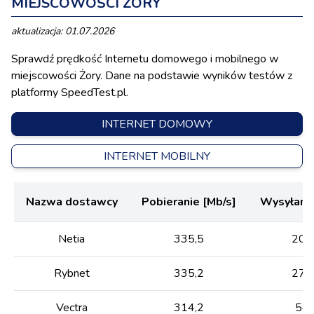
MIEJSCOWOŚCI ŻORY
aktualizacja: 01.07.2026
Sprawdź prędkość Internetu domowego i mobilnego w
miejscowości Żory. Dane na podstawie wyników testów z
platformy SpeedTest.pl.
INTERNET DOMOWY
INTERNET MOBILNY
Nazwa dostawcy
Pobieranie [Mb/s]
Wysyłanie
Netia
335,5
201
Rybnet
335,2
271
Vectra
314,2
54,