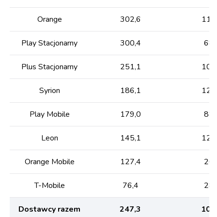
Orange
302,6
114
Play Stacjonarny
300,4
68,
Plus Stacjonarny
251,1
106
Syrion
186,1
122
Play Mobile
179,0
88,
Leon
145,1
126
Orange Mobile
127,4
20,
T-Mobile
76,4
28,
Dostawcy razem
247,3
104