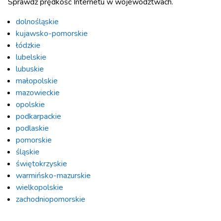
Sprawdź prędkość Internetu w województwach.
dolnośląskie
kujawsko-pomorskie
łódzkie
lubelskie
lubuskie
małopolskie
mazowieckie
opolskie
podkarpackie
podlaskie
pomorskie
śląskie
świętokrzyskie
warmińsko-mazurskie
wielkopolskie
zachodniopomorskie