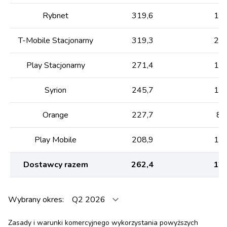
Rybnet
319,6
180
T-Mobile Stacjonarny
319,3
226
Play Stacjonarny
271,4
100
Syrion
245,7
162
Orange
227,7
89
Play Mobile
208,9
111
Dostawcy razem
262,4
123
Wybrany okres:
Zasady i warunki komercyjnego wykorzystania powyższych