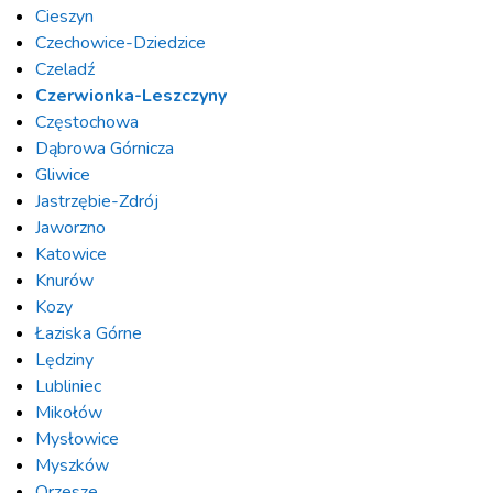
Cieszyn
Czechowice-Dziedzice
Czeladź
Czerwionka-Leszczyny
Częstochowa
Dąbrowa Górnicza
Gliwice
Jastrzębie-Zdrój
Jaworzno
Katowice
Knurów
Kozy
Łaziska Górne
Lędziny
Lubliniec
Mikołów
Mysłowice
Myszków
Orzesze