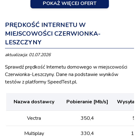
POKAŻ WIĘCEJ OFERT
PRĘDKOŚĆ INTERNETU W
MIEJSCOWOŚCI CZERWIONKA-
LESZCZYNY
aktualizacja: 01.07.2026
Sprawdź prędkość Internetu domowego w miejscowości
Czerwionka-Leszczyny. Dane na podstawie wyników
testów z platformy SpeedTest.pl.
Nazwa dostawcy
Pobieranie [Mb/s]
Wysyłani
Vectra
350,4
53
Multiplay
330,4
179