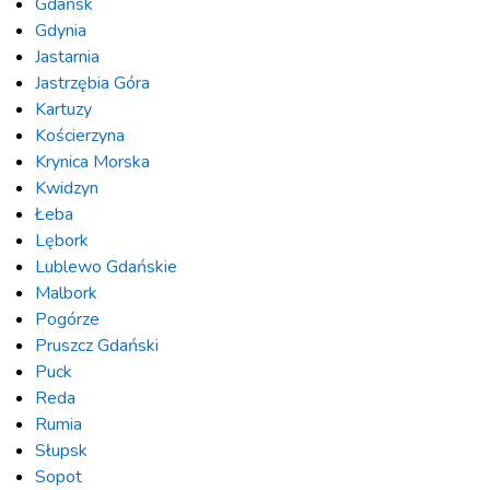
Gdańsk
Gdynia
Jastarnia
Jastrzębia Góra
Kartuzy
Kościerzyna
Krynica Morska
Kwidzyn
Łeba
Lębork
Lublewo Gdańskie
Malbork
Pogórze
Pruszcz Gdański
Puck
Reda
Rumia
Słupsk
Sopot