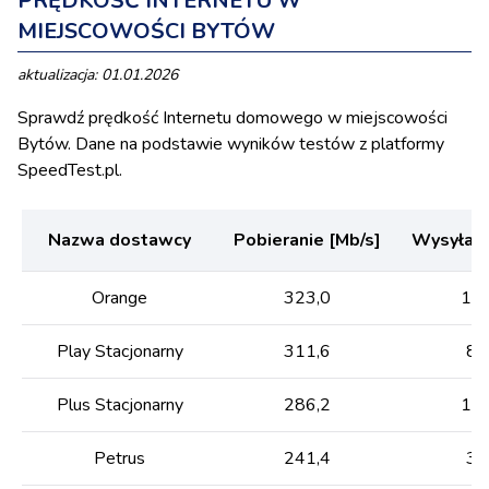
PRĘDKOŚĆ INTERNETU W
MIEJSCOWOŚCI BYTÓW
aktualizacja: 01.01.2026
Sprawdź prędkość Internetu domowego w miejscowości
Bytów. Dane na podstawie wyników testów z platformy
SpeedTest.pl.
Nazwa dostawcy
Pobieranie [Mb/s]
Wysyłani
Orange
323,0
140
Play Stacjonarny
311,6
80
Plus Stacjonarny
286,2
125
Petrus
241,4
33