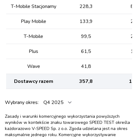
T-Mobile Stacjonarny
228,3
84
Play Mobile
133,9
24
T-Mobile
99,5
25
Plus
61,5
13
Wave
41,8
6,
Dostawcy razem
357,8
103
Wybrany okres:
Zasady i warunki komercyjnego wykorzystania powyższych
wyników w kontekście znaku towarowego SPEED TEST określa
każdorazowo V-SPEED Sp. z o.o. Zgoda udzielana jest na okres
maksymalnie jednego roku. Komercyjne wykorzystywanie