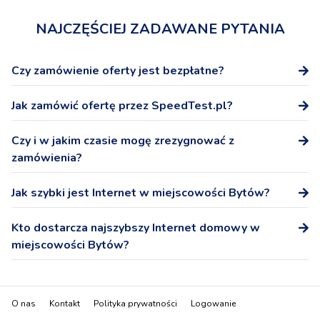
NAJCZĘŚCIEJ ZADAWANE PYTANIA
Czy zamówienie oferty jest bezpłatne?
Tak, zamówienie oferty na stronie SpeedTest.pl nie wiąże
Jak zamówić ofertę przez SpeedTest.pl?
się z żadnymi dodatkowymi kosztami.
Po wybraniu oferty podaj numer telefonu, a przedstawicel
Czy i w jakim czasie mogę zrezygnować z
Operatora skontaktuje się z Tobą niezwłocznie w celu
zamówienia?
potwierdzenia warunków oferty i podpisania umowy.
W ciągu 14 dni możesz odstąpić od podpisanej na
Jak szybki jest Internet w miejscowości Bytów?
odległość umowy bez podania przyczyny.
Internet domowy - pobieranie: 357,8 Mb/s, wysyłanie:
Kto dostarcza najszybszy Internet domowy w
103,3 Mb/s
miejscowości Bytów?
Najszybszym dostawcą Internetu domowego
(stacjonarnego) w miejscowości Bytów jest Orange.
O nas
Kontakt
Polityka prywatności
Logowanie