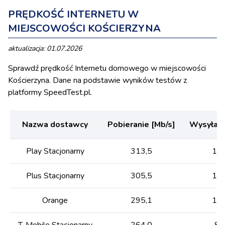
PRĘDKOŚĆ INTERNETU W
MIEJSCOWOŚCI KOŚCIERZYNA
aktualizacja: 01.07.2026
Sprawdź prędkość Internetu domowego w miejscowości
Kościerzyna. Dane na podstawie wyników testów z
platformy SpeedTest.pl.
Nazwa dostawcy
Pobieranie [Mb/s]
Wysyłani
Play Stacjonarny
313,5
105
Plus Stacjonarny
305,5
103
Orange
295,1
121
T-Mobile Stacjonarny
264,0
89