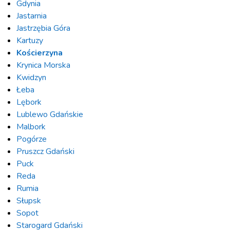
Gdynia
Jastarnia
Jastrzębia Góra
Kartuzy
Kościerzyna
Krynica Morska
Kwidzyn
Łeba
Lębork
Lublewo Gdańskie
Malbork
Pogórze
Pruszcz Gdański
Puck
Reda
Rumia
Słupsk
Sopot
Starogard Gdański