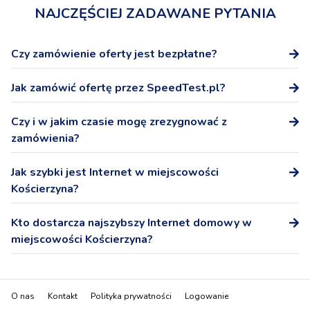
NAJCZĘŚCIEJ ZADAWANE PYTANIA
Czy zamówienie oferty jest bezpłatne?
Tak, zamówienie oferty na stronie SpeedTest.pl nie wiąże
Jak zamówić ofertę przez SpeedTest.pl?
się z żadnymi dodatkowymi kosztami.
Po wybraniu oferty podaj numer telefonu, a przedstawicel
Czy i w jakim czasie mogę zrezygnować z
Operatora skontaktuje się z Tobą niezwłocznie w celu
zamówienia?
potwierdzenia warunków oferty i podpisania umowy.
W ciągu 14 dni możesz odstąpić od podpisanej na
Jak szybki jest Internet w miejscowości
odległość umowy bez podania przyczyny.
Kościerzyna?
Internet domowy - pobieranie: 207,7 Mb/s, wysyłanie:
Kto dostarcza najszybszy Internet domowy w
68,4 Mb/s
miejscowości Kościerzyna?
Najszybszym dostawcą Internetu domowego
(stacjonarnego) w miejscowości Kościerzyna jest Play
O nas
Kontakt
Polityka prywatności
Logowanie
Stacjonarny.