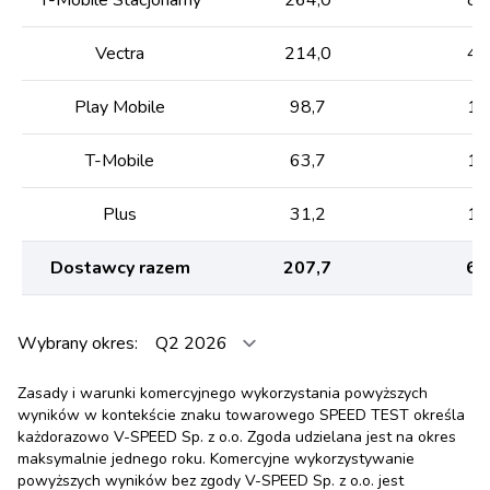
Vectra
214,0
48
Play Mobile
98,7
18
T-Mobile
63,7
17
Plus
31,2
13
Dostawcy razem
207,7
68
Wybrany okres:
Zasady i warunki komercyjnego wykorzystania powyższych
wyników w kontekście znaku towarowego SPEED TEST określa
każdorazowo V-SPEED Sp. z o.o. Zgoda udzielana jest na okres
maksymalnie jednego roku. Komercyjne wykorzystywanie
powyższych wyników bez zgody V-SPEED Sp. z o.o. jest