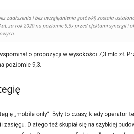
ez zadłużenia i bez uwzględnienia gotówki) została ustalon
 za rok 2020 na poziomie 9,3x przed efektami synergii i o
towych.
 wspominał o propozycji w wysokości 7,3 mld zł. 
na poziomie 9,3.
tegię
tegię „mobile only”. Były to czasy, kiedy operator t
ii zasięgu. Dlatego też skupiał się na szybkiej bu