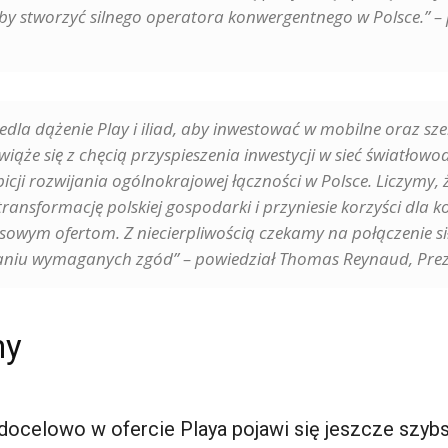
 aby stworzyć silnego operatora konwergentnego w Polsce.” –
dla dążenie Play i iliad, aby inwestować w mobilne oraz sze
wiąże się z chęcią przyspieszenia inwestycji w sieć światłowo
icji rozwijania ogólnokrajowej łączności w Polsce. Liczymy
transformację polskiej gospodarki i przyniesie korzyści dla 
owym ofertom. Z niecierpliwością czekamy na połączenie s
yskaniu wymaganych zgód” – powiedział Thomas Reynaud, Prez
ny
ocelowo w ofercie Playa pojawi się jeszcze szybsz