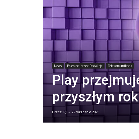
News
Polecane przez Redakcję
Telekomunikacja
Play przejmuje
przyszłym ro
Przez
PJ
-
22 września 2021