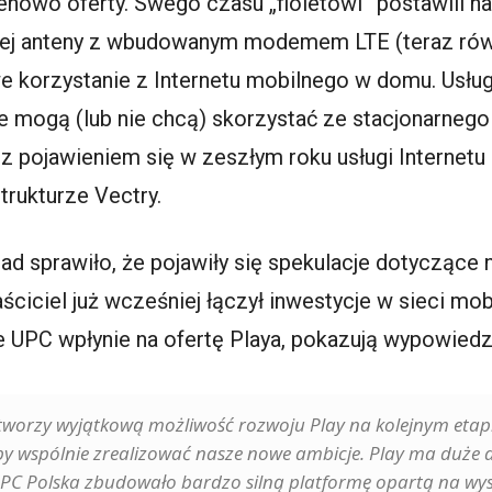
enowo oferty. Swego czasu „fioletowi” postawili n
nej anteny z wbudowanym modemem LTE (teraz równi
 korzystanie z Internetu mobilnego w domu. Usługa
e mogą (lub nie chcą) skorzystać ze stacjonarnego
z z pojawieniem się w zeszłym roku usługi Internet
trukturze Vectry.
liad sprawiło, że pojawiły się spekulacje dotyczą
ściciel już wcześniej łączył inwestycje w sieci mo
cie UPC wpłynie na ofertę Playa, pokazują wypowie
stworzy wyjątkową możliwość rozwoju Play na kolejnym etapi
by wspólnie zrealizować nasze nowe ambicje. Play ma duże
UPC Polska zbudowało bardzo silną platformę opartą na wys