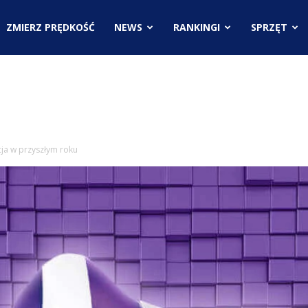
.pl
ZMIERZ PRĘDKOŚĆ
NEWS
RANKINGI
SPRZĘT
ci
cja w przyszłym roku