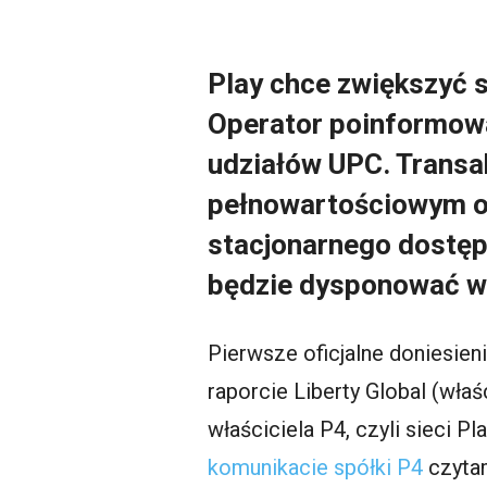
Play chce zwiększyć 
Operator poinformowa
udziałów UPC. Transak
pełnowartościowym o
stacjonarnego dostępu
będzie dysponować wł
Pierwsze oficjalne doniesien
raporcie Liberty Global (właś
właściciela P4, czyli sieci 
komunikacie spółki P4
czyta