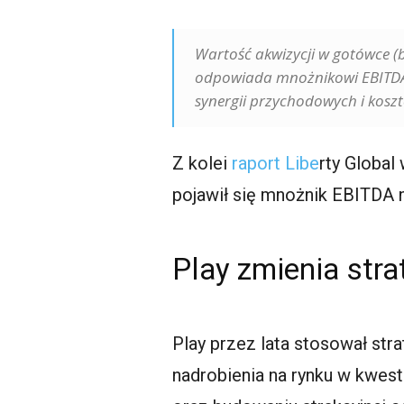
Wartość akwizycji w gotówce (b
odpowiada mnożnikowi EBITDAaL
synergii przychodowych i kosz
Z kolei
raport Libe
rty Global
pojawił się mnożnik EBITDA 
Play zmienia stra
Play przez lata stosował stra
nadrobienia na rynku w kwest