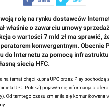
Facebook
Twitter
swoją rolę na rynku dostawców Interne
ł właśnie o zawarciu umowy sprzedaż
cja o wartości 7 mld zł ma sprawić, że
peratorem konwergentnym. Obecnie P
 do Internetu za pomocą infrastruktur
asną siecią HFC.
ia na temat chęci kupna UPC przez Play pochodzą z
ciciela UPC Polska) pojawiła się informacja o oferc
Play). Od tamtego czasu zmieniła się komunikowana w
my: