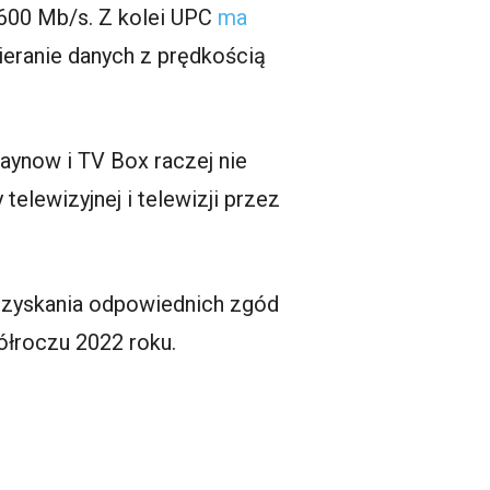
600 Mb/s. Z kolei UPC
ma
ieranie danych z prędkością
laynow i TV Box raczej nie
telewizyjnej i telewizji przez
 uzyskania odpowiednich zgód
ółroczu 2022 roku.