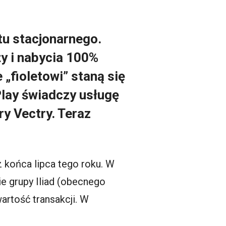
tu stacjonarnego.
y i nabycia 100%
 „fioletowi” staną się
lay świadczy usługę
y Vectry. Teraz
 końca lipca tego roku. W
ie grupy Iliad (obecnego
artość transakcji. W