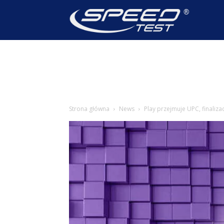
SpeedTest
Wiadomoś
Strona główna
News
Play przejmuje UPC, finaliza