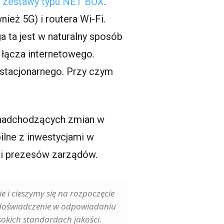
a
zestawy typu NET BOX
.
eż 5G) i routera Wi-Fi.
 ta jest w naturalny sposób
 łącza internetowego.
u stacjonarnego. Przy czym
ce nadchodzących zmian w
bilne z inwestycjami w
dzi prezesów zarządów.
e i cieszymy się na rozpoczęcie
 doświadczenie w odpowiadaniu
okich standardach jakości.