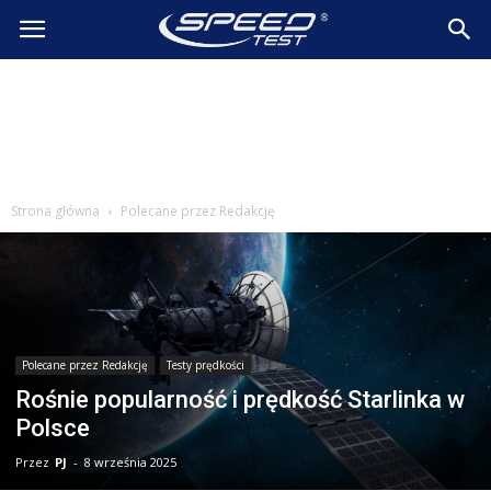
SpeedTest.pl
Wiadomości
Strona główna
Polecane przez Redakcję
Polecane przez Redakcję
Testy prędkości
Rośnie popularność i prędkość Starlinka w
Polsce
Przez
PJ
-
8 września 2025