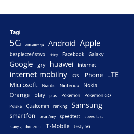
Tagi
5G
Apple
Android
aktualizacja
Facebook
Galaxy
bezpieczeństwo
chiny
Google
huawei
gry
internet
internet mobilny
LTE
iPhone
iOS
Microsoft
Nokia
Nintendo
Niantic
Orange
play
Pokemon
Pokemon GO
plus
Samsung
Qualcomm
ranking
Polska
smartfon
speedtest
speed test
smartfony
T-Mobile
testy 5G
stany zjednoczone