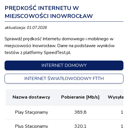
PRĘDKOŚĆ INTERNETU W
MIEJSCOWOŚCI INOWROCŁAW
aktualizacja: 01.07.2026
Sprawdź prędkość Internetu domowego i mobilnego w
miejscowości Inowrocław. Dane na podstawie wyników
testów z platformy SpeedTest.pl.
INTERNET DOMOWY
INTERNET ŚWIATŁOWODOWY FTTH
Nazwa dostawcy
Pobieranie [Mb/s]
Wysyłani
Play Stacjonarny
389,8
106
Plus Stacjonarny
320,1
156