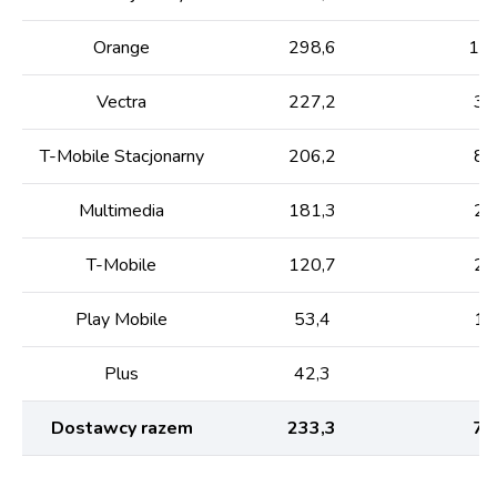
Orange
298,6
126
Vectra
227,2
37
T-Mobile Stacjonarny
206,2
87
Multimedia
181,3
26
T-Mobile
120,7
28
Play Mobile
53,4
14
Plus
42,3
8,
Dostawcy razem
233,3
79