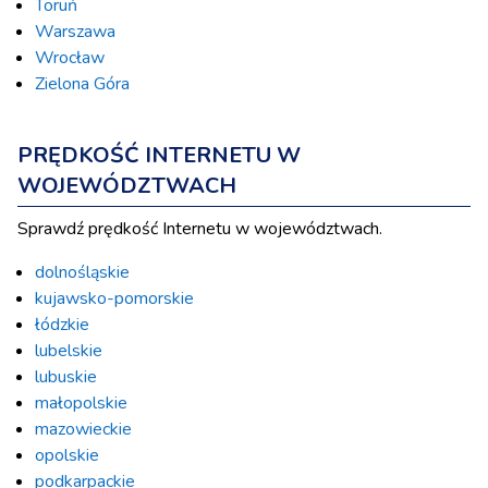
Toruń
Warszawa
Wrocław
Zielona Góra
PRĘDKOŚĆ INTERNETU W
WOJEWÓDZTWACH
Sprawdź prędkość Internetu w województwach.
dolnośląskie
kujawsko-pomorskie
łódzkie
lubelskie
lubuskie
małopolskie
mazowieckie
opolskie
podkarpackie