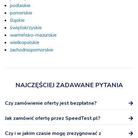
podlaskie
pomorskie
śląskie
świętokrzyskie
warmińsko-mazurskie
wielkopolskie
zachodniopomorskie
NAJCZĘŚCIEJ ZADAWANE PYTANIA
Czy zamówienie oferty jest bezpłatne?
Tak, zamówienie oferty na stronie SpeedTest.pl nie wiąże
Jak zamówić ofertę przez SpeedTest.pl?
się z żadnymi dodatkowymi kosztami.
Po wybraniu oferty podaj numer telefonu, a przedstawicel
Czy i w jakim czasie mogę zrezygnować z