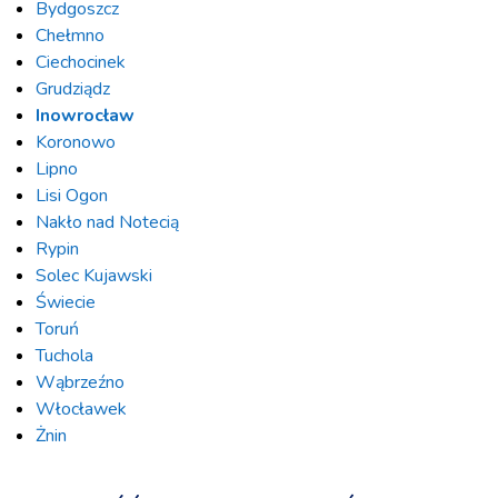
Bydgoszcz
Chełmno
Ciechocinek
Grudziądz
Inowrocław
Koronowo
Lipno
Lisi Ogon
Nakło nad Notecią
Rypin
Solec Kujawski
Świecie
Toruń
Tuchola
Wąbrzeźno
Włocławek
Żnin