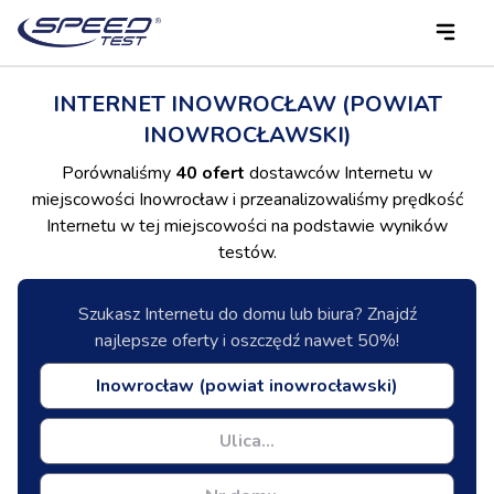
INTERNET INOWROCŁAW (POWIAT
INOWROCŁAWSKI)
Porównaliśmy
40 ofert
dostawców Internetu w
miejscowości Inowrocław i przeanalizowaliśmy prędkość
Internetu w tej miejscowości na podstawie wyników
testów.
Szukasz Internetu do domu lub biura? Znajdź
najlepsze oferty i oszczędź nawet 50%!