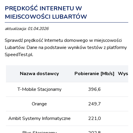
PRĘDKOŚĆ INTERNETU W
MIEJSCOWOŚCI LUBARTÓW
aktualizacja: 01.04.2026
Sprawdź prędkość Internetu domowego w miejscowości
Lubartów. Dane na podstawie wyników testów z platformy
SpeedTest.pl.
Nazwa dostawcy
Pobieranie [Mb/s]
Wysyła
T-Mobile Stacjonarny
396,6
Orange
249,7
Ambit Systemy Informatyczne
221,0
Plus Stacjonarny
202,8