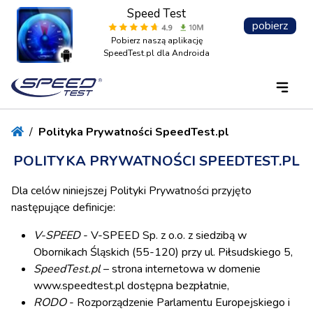
Speed Test
pobierz
Pobierz naszą aplikację
SpeedTest.pl dla Androida
/
Polityka Prywatności SpeedTest.pl
POLITYKA PRYWATNOŚCI SPEEDTEST.PL
Dla celów niniejszej Polityki Prywatności przyjęto
następujące definicje:
V-SPEED
- V-SPEED Sp. z o.o. z siedzibą w
Obornikach Śląskich (55-120) przy ul. Piłsudskiego 5,
SpeedTest.pl
– strona internetowa w domenie
www.speedtest.pl dostępna bezpłatnie,
RODO
- Rozporządzenie Parlamentu Europejskiego i