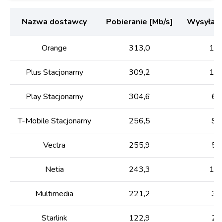
Nazwa dostawcy
Pobieranie [Mb/s]
Wysyłani
Orange
313,0
126
Plus Stacjonarny
309,2
147
Play Stacjonarny
304,6
63
T-Mobile Stacjonarny
256,5
98
Vectra
255,9
59
Netia
243,3
138
Multimedia
221,2
34
Starlink
122,9
23