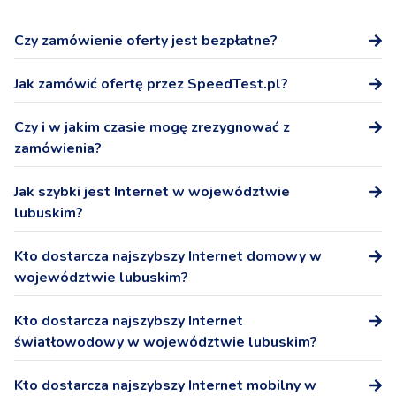
Czy zamówienie oferty jest bezpłatne?
Tak, zamówienie oferty na stronie SpeedTest.pl nie wiąże
Jak zamówić ofertę przez SpeedTest.pl?
się z żadnymi dodatkowymi kosztami.
Po wybraniu oferty podaj numer telefonu, a przedstawicel
Czy i w jakim czasie mogę zrezygnować z
Operatora skontaktuje się z Tobą niezwłocznie w celu
zamówienia?
potwierdzenia warunków oferty i podpisania umowy.
W ciągu 14 dni możesz odstąpić od podpisanej na
Jak szybki jest Internet w województwie
odległość umowy bez podania przyczyny.
lubuskim?
Internet domowy - pobieranie: 207,3 Mb/s, wysyłanie:
Kto dostarcza najszybszy Internet domowy w
79,7 Mb/s
województwie lubuskim?
Internet światłowodowy FTTH - pobieranie: 326,3 Mb/s,
wysyłanie: 137,5 Mb/s
Najszybszym dostawcą Internetu domowego
Kto dostarcza najszybszy Internet
Internet mobilny - pobieranie: 118,6 Mb/s, wysyłanie:
(stacjonarnego) w województwie lubuskim jest Orange.
światłowodowy w województwie lubuskim?
17,3 Mb/s
Internet 5G - pobieranie: 248,7 Mb/s, wysyłanie: 29,1
Najszybszy światłowód FTTH w województwie lubuskim
Kto dostarcza najszybszy Internet mobilny w