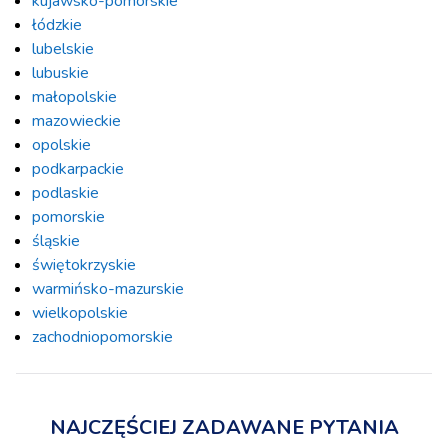
kujawsko-pomorskie
łódzkie
lubelskie
lubuskie
małopolskie
mazowieckie
opolskie
podkarpackie
podlaskie
pomorskie
śląskie
świętokrzyskie
warmińsko-mazurskie
wielkopolskie
zachodniopomorskie
NAJCZĘŚCIEJ ZADAWANE PYTANIA