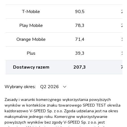
T-Mobile
90,5
24
Play Mobile
78,3
26
Orange Mobile
71,4
17
Plus
39,3
12
Dostawcy razem
207,3
79
Wybrany okres:
Zasady i warunki komercyjnego wykorzystania powyższych
wyników w kontekście znaku towarowego SPEED TEST określa
każdorazowo V-SPEED Sp. z o.o. Zgoda udzielana jest na okres
maksymalnie jednego roku. Komercyjne wykorzystywanie
powyższych wyników bez zgody V-SPEED Sp. z o.o. jest