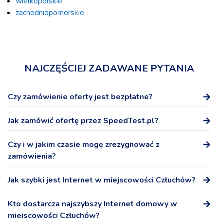
wielkopolskie
zachodniopomorskie
NAJCZĘŚCIEJ ZADAWANE PYTANIA
Czy zamówienie oferty jest bezpłatne?
Tak, zamówienie oferty na stronie SpeedTest.pl nie wiąże
Jak zamówić ofertę przez SpeedTest.pl?
się z żadnymi dodatkowymi kosztami.
Po wybraniu oferty podaj numer telefonu, a przedstawicel
Czy i w jakim czasie mogę zrezygnować z
Operatora skontaktuje się z Tobą niezwłocznie w celu
zamówienia?
potwierdzenia warunków oferty i podpisania umowy.
W ciągu 14 dni możesz odstąpić od podpisanej na
Jak szybki jest Internet w miejscowości Człuchów?
odległość umowy bez podania przyczyny.
Internet domowy - pobieranie: 162,1 Mb/s, wysyłanie:
Kto dostarcza najszybszy Internet domowy w
45,6 Mb/s
miejscowości Człuchów?