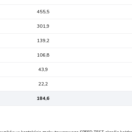
455,5
301,9
139,2
106,8
43,9
22,2
184,6