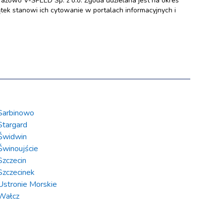
zowo V-SPEED Sp. z o.o. Zgoda udzielana jest na okres
ek stanowi ich cytowanie w portalach informacyjnych i
O
Sarbinowo
Stargard
Świdwin
Świnoujście
Szczecin
Szczecinek
Ustronie Morskie
Wałcz