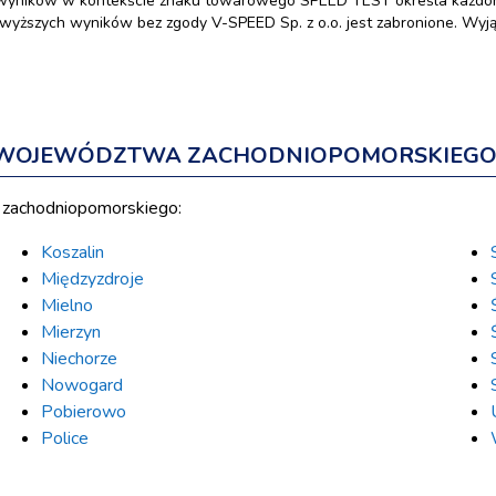
wyników w kontekście znaku towarowego SPEED TEST określa każdora
yższych wyników bez zgody V-SPEED Sp. z o.o. jest zabronione. Wyjąt
H WOJEWÓDZTWA ZACHODNIOPOMORSKIEG
 zachodniopomorskiego:
Koszalin
Międzyzdroje
Mielno
Mierzyn
Niechorze
Nowogard
Pobierowo
Police