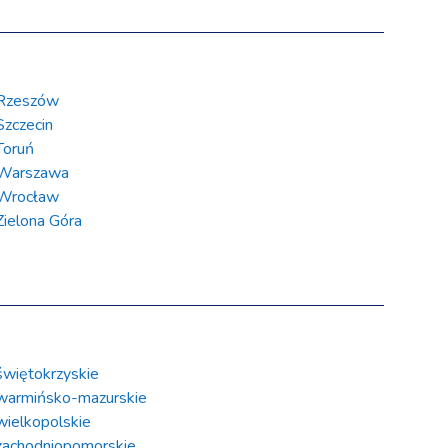
Rzeszów
Szczecin
Toruń
Warszawa
Wrocław
Zielona Góra
świętokrzyskie
warmińsko-mazurskie
wielkopolskie
zachodniopomorskie