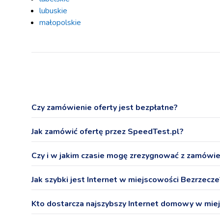
lubuskie
małopolskie
Czy zamówienie oferty jest bezpłatne?
Tak, zamówienie oferty na stronie SpeedTest.pl nie wi
Jak zamówić ofertę przez SpeedTest.pl?
Po wybraniu oferty podaj numer telefonu, a przedstawi
Czy i w jakim czasie mogę zrezygnować z zamówie
W ciągu 14 dni możesz odstąpić od podpisanej na odle
Jak szybki jest Internet w miejscowości Bezrzecze
Internet domowy - pobieranie: 184,6 Mb/s, wysyłan
Kto dostarcza najszybszy Internet domowy w mie