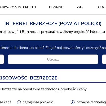
UKIWARKA INTERNETU
RANKING
WIKI
BLOG
INTERNET BEZRZECZE (POWIAT POLICKI)
ejscowości Bezrzecze i przeanalizowaliśmy prędkość Internetu
nternetu do domu lub biura? Znajdź najlepsze oferty i oszczędź 
EJSCOWOŚCI BEZRZECZE
ezrzecze na podstawie technologii, prędkości i ceny.
za cena
największa prędkość
dowolna technolog