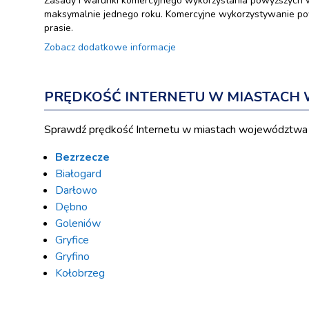
Zasady i warunki komercyjnego wykorzystania powyższych 
maksymalnie jednego roku. Komercyjne wykorzystywanie pow
prasie.
Zobacz dodatkowe informacje
PRĘDKOŚĆ INTERNETU W MIASTAC
Sprawdź prędkość Internetu w miastach województwa
Bezrzecze
Białogard
Darłowo
Dębno
Goleniów
Gryfice
Gryfino
Kołobrzeg