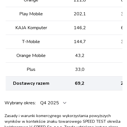
Play Mobile
202,1
38
KAJA Komputer
146,2
61
T-Mobile
144,7
38
Orange Mobile
43,2
8,
Plus
33,0
7,
Dostawcy razem
69,2
26
Wybrany okres:
Zasady i warunki komercyjnego wykorzystania powyższych
wyników w kontekście znaku towarowego SPEED TEST określa