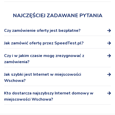
NAJCZĘŚCIEJ ZADAWANE PYTANIA
Czy zamówienie oferty jest bezpłatne?
Tak, zamówienie oferty na stronie SpeedTest.pl nie wiąże
Jak zamówić ofertę przez SpeedTest.pl?
się z żadnymi dodatkowymi kosztami.
Po wybraniu oferty podaj numer telefonu, a przedstawicel
Czy i w jakim czasie mogę zrezygnować z
Operatora skontaktuje się z Tobą niezwłocznie w celu
zamówienia?
potwierdzenia warunków oferty i podpisania umowy.
W ciągu 14 dni możesz odstąpić od podpisanej na
Jak szybki jest Internet w miejscowości
odległość umowy bez podania przyczyny.
Wschowa?
Internet domowy - pobieranie: 69,2 Mb/s, wysyłanie:
Kto dostarcza najszybszy Internet domowy w
26,9 Mb/s
miejscowości Wschowa?
Najszybszym dostawcą Internetu domowego