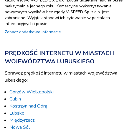
każdorazowo V-SPEED Sp. z o.o. Zgoda udzielana jest na okres
maksymalnie jednego roku. Komercyjne wykorzystywanie
powyższych wyników bez zgody V-SPEED Sp. z o.o. jest
zabronione. Wyjątek stanowi ich cytowanie w portalach
informacyjnych i prasie.
Zobacz dodatkowe informacje
PRĘDKOŚĆ INTERNETU W MIASTACH
WOJEWÓDZTWA LUBUSKIEGO
Sprawdź prędkość Internetu w miastach województwa
lubuskiego:
Gorzów Wielkopolski
Gubin
Kostrzyn nad Odrą
Lubsko
Międzyrzecz
Nowa Sól