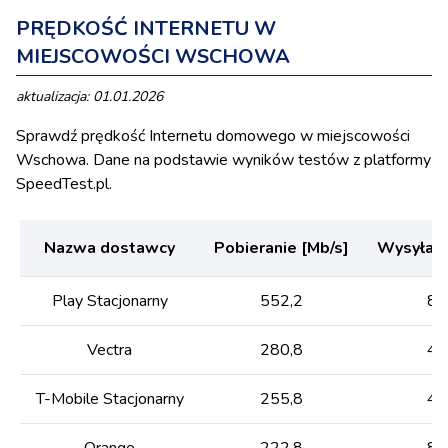
PRĘDKOŚĆ INTERNETU W
MIEJSCOWOŚCI WSCHOWA
aktualizacja: 01.01.2026
Sprawdź prędkość Internetu domowego w miejscowości
Wschowa. Dane na podstawie wyników testów z platformy
SpeedTest.pl.
Nazwa dostawcy
Pobieranie [Mb/s]
Wysyłani
Play Stacjonarny
552,2
89
Vectra
280,8
49
T-Mobile Stacjonarny
255,8
48
Orange
222,8
87