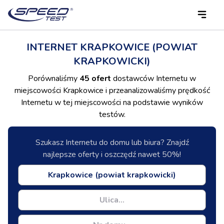
INTERNET KRAPKOWICE (POWIAT
KRAPKOWICKI)
Porównaliśmy
45 ofert
dostawców Internetu w
miejscowości Krapkowice i przeanalizowaliśmy prędkość
Internetu w tej miejscowości na podstawie wyników
testów.
Szukasz Internetu do domu lub biura? Znajdź
najlepsze oferty i oszczędź nawet 50%!