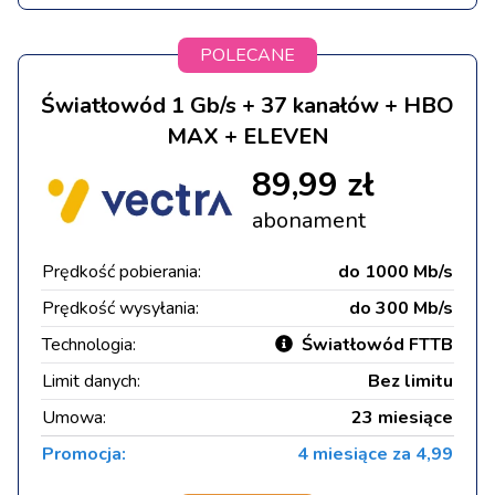
POLECANE
Światłowód 1 Gb/s + 37 kanałów + HBO
MAX + ELEVEN
89,99 zł
abonament
Prędkość pobierania:
do 1000 Mb/s
Prędkość wysyłania:
do 300 Mb/s
Technologia:
Światłowód FTTB
Limit danych:
Bez limitu
Umowa:
23 miesiące
Promocja:
4 miesiące za 4,99