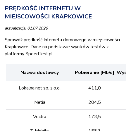
PRĘDKOŚĆ INTERNETU W
MIEJSCOWOŚCI KRAPKOWICE
aktualizacja: 01.07.2026
Sprawdź prędkość Internetu domowego w miejscowości
Krapkowice. Dane na podstawie wyników testów z
platformy SpeedTest.pl.
Nazwa dostawcy
Pobieranie [Mb/s]
Wysył
Lokalna.net sp. z o.o.
411,0
Netia
204,5
Vectra
173,5
T-Mobile
158,3