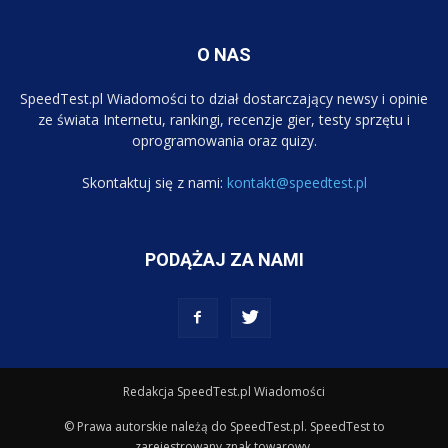
O NAS
SpeedTest.pl Wiadomości to dział dostarczający newsy i opinie
ze świata Internetu, rankingi, recenzje gier, testy sprzętu i
oprogramowania oraz quizy.
Skontaktuj się z nami:
kontakt@speedtest.pl
PODĄŻAJ ZA NAMI
Redakcja SpeedTest.pl Wiadomości
© Prawa autorskie należą do SpeedTest.pl. SpeedTest to
zarejestrowany znak towarowy.