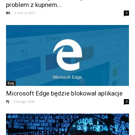
problem z kupnem...
BS
-
3 marca 2021
0
Esej
Microsoft Edge będzie blokował aplikacje
PJ
-
3 lutego 2020
0