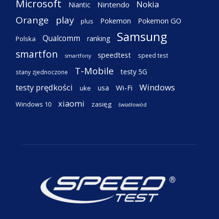
Microsoft
Nokia
Nintendo
Niantic
Orange
play
Pokemon
Pokemon GO
plus
Samsung
Qualcomm
ranking
Polska
smartfon
speedtest
speed test
smartfony
T-Mobile
testy 5G
stany zjednoczone
testy prędkości
Windows
Wi-Fi
usa
uke
xiaomi
Windows 10
zasięg
światłowód