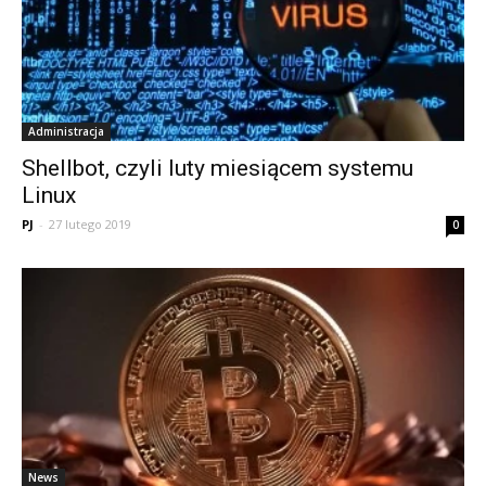
Administracja
Shellbot, czyli luty miesiącem systemu
Linux
PJ
-
27 lutego 2019
0
News