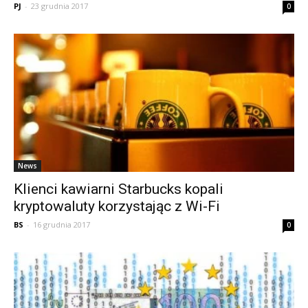
PJ
-
23 grudnia 2017
0
News
Klienci kawiarni Starbucks kopali
kryptowaluty korzystając z Wi-Fi
BS
-
16 grudnia 2017
0