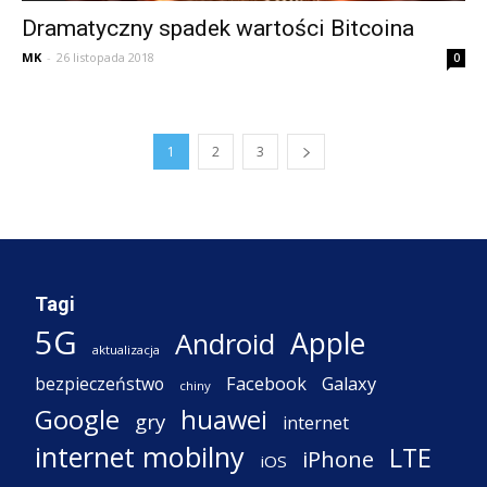
Dramatyczny spadek wartości Bitcoina
MK
-
26 listopada 2018
0
1
2
3
Tagi
5G
Apple
Android
aktualizacja
Facebook
Galaxy
bezpieczeństwo
chiny
Google
huawei
gry
internet
internet mobilny
LTE
iPhone
iOS