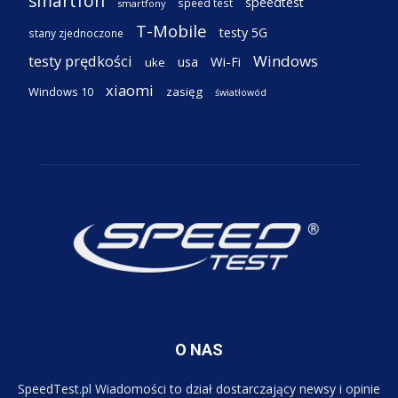
smartfon
speedtest
speed test
smartfony
T-Mobile
testy 5G
stany zjednoczone
testy prędkości
Windows
Wi-Fi
usa
uke
xiaomi
Windows 10
zasięg
światłowód
O NAS
SpeedTest.pl Wiadomości to dział dostarczający newsy i opinie