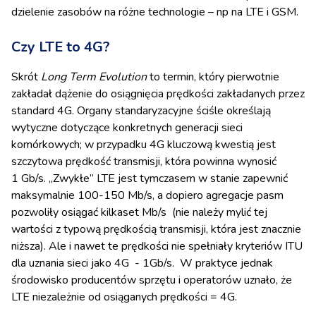
dzielenie zasobów na różne technologie – np na LTE i GSM.
Czy LTE to 4G?
Skrót
Long Term Evolution
to termin, który pierwotnie
zakładał dążenie do osiągnięcia prędkości zakładanych przez
standard 4G. Organy standaryzacyjne ściśle określają
wytyczne dotyczące konkretnych generacji sieci
komórkowych; w przypadku 4G kluczową kwestią jest
szczytowa prędkość transmisji, która
powinna wynosić
1 Gb/s.
„Zwykłe” LTE jest tymczasem w stanie zapewnić
maksymalnie 100-150 Mb/s, a dopiero agregacje pasm
pozwoliły osiągać kilkaset Mb/s (nie należy mylić tej
wartości z typową prędkością transmisji, która jest znacznie
niższa). Ale i nawet te prędkości nie spełniały kryteriów ITU
dla uznania sieci jako 4G - 1Gb/s. W praktyce jednak
środowisko producentów sprzętu i operatorów uznało, że
LTE niezależnie od osiąganych prędkości = 4G.