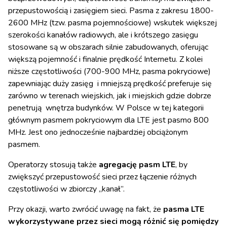
przepustowością i zasięgiem sieci. P
asma z zakresu 1800-
2600 MHz (tzw. pasma pojemnościowe) wskutek większej
szerokości kanałów radiowych, ale i krótszego zasięgu
stosowane są w obszarach silnie zabudowanych, oferując
większą pojemność i finalnie prędkość Internetu. Z kolei
niższe częstotliwości (700-900 MHz, pasma pokryciowe)
zapewniając duży zasięg i mniejszą prędkość preferuje się
zarówno w terenach wiejskich, jak i miejskich gdzie dobrze
penetrują wnętrza budynków
. W Polsce w tej kategorii
głównym pasmem pokryciowym dla LTE jest pasmo 800
MHz. Jest ono jednocześnie najbardziej obciążonym
pasmem.
Operatorzy stosują także
agregację pasm LTE
, by
zwiększyć przepustowość sieci przez łączenie różnych
częstotliwości w zbiorczy „kanał”.
Przy okazji, warto zwrócić uwagę na fakt, że
pasma LTE
wykorzystywane przez sieci mogą różnić się pomiędzy