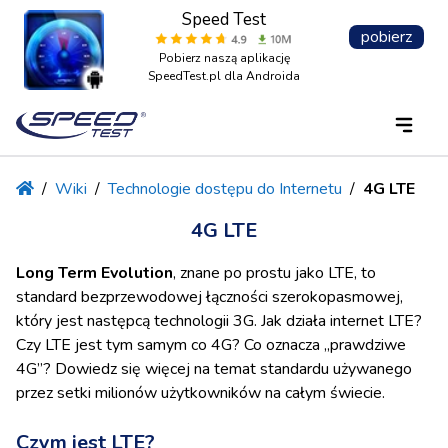
Speed Test
pobierz
Pobierz naszą aplikację
SpeedTest.pl dla Androida
/
Wiki
/
Technologie dostępu do Internetu
/
4G LTE
4G LTE
Long Term Evolution
, znane po prostu jako LTE, to
standard bezprzewodowej łączności szerokopasmowej,
który jest następcą technologii 3G. Jak działa internet LTE?
Czy LTE jest tym samym co 4G? Co oznacza „prawdziwe
4G”? Dowiedz się więcej na temat standardu używanego
przez setki milionów użytkowników na całym świecie.
Czym jest LTE?