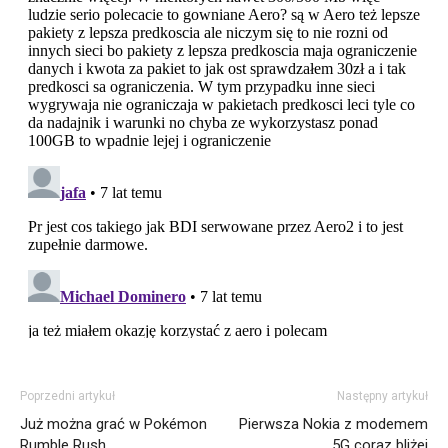
Poprzedni artykuł
Następny artykuł
Już można grać w Pokémon
Pierwsza Nokia z modemem
Rumble Rush
5G coraz bliżej