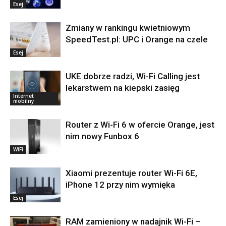
Esej
Zmiany w rankingu kwietniowym
SpeedTest.pl: UPC i Orange na czele
Esej
UKE dobrze radzi, Wi-Fi Calling jest
lekarstwem na kiepski zasięg
Internet
mobilny
Router z Wi-Fi 6 w ofercie Orange, jest
nim nowy Funbox 6
WiFi
Xiaomi prezentuje router Wi-Fi 6E,
iPhone 12 przy nim wymięka
Esej
RAM zamieniony w nadajnik Wi-Fi –