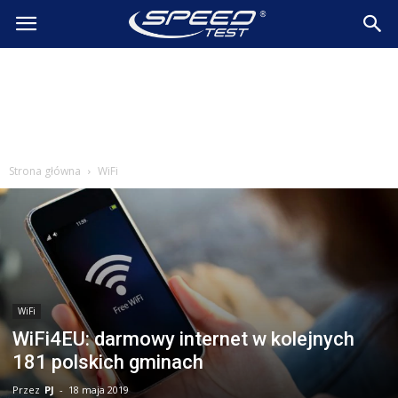
SpeedTest.pl
Wiadomości
Strona główna
WiFi
WiFi
WiFi4EU: darmowy internet w kolejnych
181 polskich gminach
Przez
PJ
-
18 maja 2019