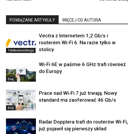
POWIĄZANE ARTYKUŁY
WIĘCEJ OD AUTORA
Vectra z Internetem 1,2 Gb/s i
routerem Wi-Fi 6. Na razie tylko w
stolicy.
Telekomunikacja
Wi-Fi 6E w paśmie 6 GHz trafi również
do Europy
Esej
Prace nad Wi-Fi 7 już trwają. Nowy
standard ma zaoferować 46 Gb/s
Esej
Radar Dopplera trafi do routerów Wi-Fi,
już pojawił się pierwszy układ