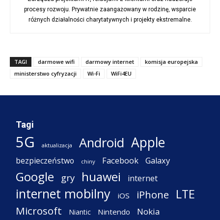
procesy rozwoju. Prywatnie zaangażowany w rodzinę, wsparcie
różnych działalności charytatywnych i projekty ekstremalne.
TAGI
darmowe wifi
darmowy internet
komisja europejska
ministerstwo cyfryzacji
Wi-Fi
WiFi4EU
Tagi
5G
Apple
Android
aktualizacja
Facebook
Galaxy
bezpieczeństwo
chiny
Google
huawei
gry
internet
internet mobilny
LTE
iPhone
iOS
Microsoft
Nokia
Nintendo
Niantic