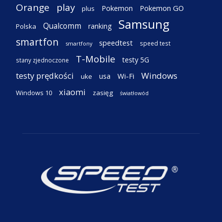
Orange
play
Pokemon
Pokemon GO
plus
Samsung
Qualcomm
ranking
Polska
smartfon
speedtest
speed test
smartfony
T-Mobile
testy 5G
stany zjednoczone
testy prędkości
Windows
Wi-Fi
usa
uke
xiaomi
Windows 10
zasięg
światłowód