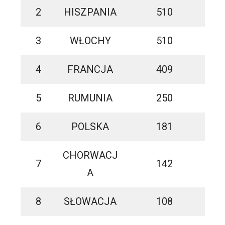
2
HISZPANIA
510
3
WŁOCHY
510
4
FRANCJA
409
5
RUMUNIA
250
6
POLSKA
181
CHORWACJ
7
142
A
8
SŁOWACJA
108