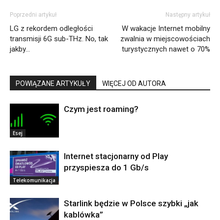
Poprzedni artykuł
Następny artykuł
LG z rekordem odległości
W wakacje Internet mobilny
transmisji 6G sub-THz. No, tak
zwalnia w miejscowościach
jakby…
turystycznych nawet o 70%
POWIĄZANE ARTYKUŁY
WIĘCEJ OD AUTORA
Czym jest roaming?
Esej
Internet stacjonarny od Play
przyspiesza do 1 Gb/s
Telekomunikacja
Starlink będzie w Polsce szybki „jak
kablówka”