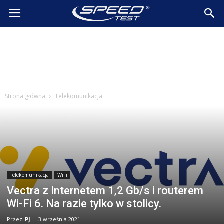
SpeedTest.pl
Wiadomości
Strona główna
Telekomunikacja
Telekomunikacja
WiFi
Vectra z Internetem 1,2 Gb/s i routerem
Wi-Fi 6. Na razie tylko w stolicy.
Przez
PJ
-
3 września 2021