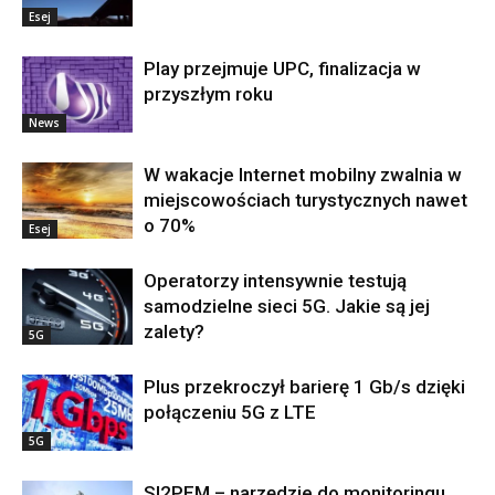
Esej
Play przejmuje UPC, finalizacja w
przyszłym roku
News
W wakacje Internet mobilny zwalnia w
miejscowościach turystycznych nawet
o 70%
Esej
Operatorzy intensywnie testują
samodzielne sieci 5G. Jakie są jej
zalety?
5G
Plus przekroczył barierę 1 Gb/s dzięki
połączeniu 5G z LTE
5G
SI2PEM – narzędzie do monitoringu