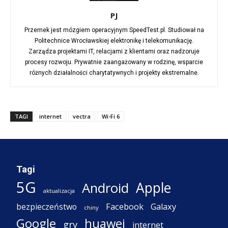
PJ
Przemek jest mózgiem operacyjnym SpeedTest.pl. Studiował na
Politechnice Wrocławskiej elektronikę i telekomunikację.
Zarządza projektami IT, relacjami z klientami oraz nadzoruje
procesy rozwoju. Prywatnie zaangażowany w rodzinę, wsparcie
różnych działalności charytatywnych i projekty ekstremalne.
TAGI
internet
vectra
Wi-Fi 6
Tagi
5G
Apple
Android
aktualizacja
Facebook
Galaxy
bezpieczeństwo
chiny
Google
huawei
gry
internet