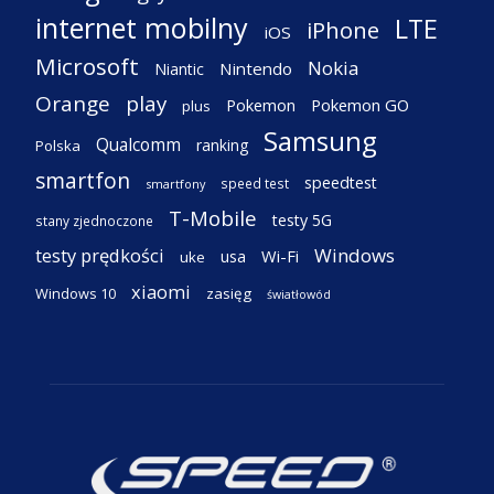
internet mobilny
LTE
iPhone
iOS
Microsoft
Nokia
Nintendo
Niantic
Orange
play
Pokemon
Pokemon GO
plus
Samsung
Qualcomm
ranking
Polska
smartfon
speedtest
speed test
smartfony
T-Mobile
testy 5G
stany zjednoczone
testy prędkości
Windows
Wi-Fi
usa
uke
xiaomi
Windows 10
zasięg
światłowód