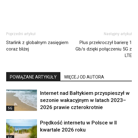
Poprzedni artykuł
Następny artykuł
Starlink z globalnym zasięgiem
Plus przekroczył barierę 1
coraz bliżej
Gb/s dzięki połączeniu 5G z
LTE
POWIĄZANE ARTYKUŁY
WIĘCEJ OD AUTORA
Internet nad Bałtykiem przyspieszył w
sezonie wakacyjnym w latach 2023–
2026 prawie czterokrotnie
5G
Prędkość internetu w Polsce w II
kwartale 2026 roku
5G