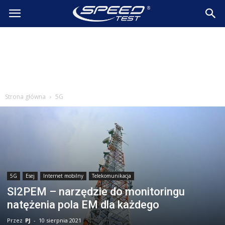
SpeedTest.pl
Wiadomości
Strona główna
5G
5G
Esej
Internet mobilny
Telekomunikacja
SI2PEM – narzędzie do monitoringu
natężenia pola EM dla każdego
Przez
PJ
-
10 sierpnia 2021