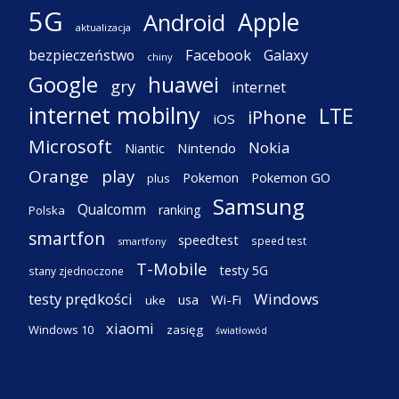
5G
Apple
Android
aktualizacja
Facebook
Galaxy
bezpieczeństwo
chiny
Google
huawei
gry
internet
internet mobilny
LTE
iPhone
iOS
Microsoft
Nokia
Nintendo
Niantic
Orange
play
Pokemon
Pokemon GO
plus
Samsung
Qualcomm
ranking
Polska
smartfon
speedtest
speed test
smartfony
T-Mobile
testy 5G
stany zjednoczone
testy prędkości
Windows
Wi-Fi
usa
uke
xiaomi
Windows 10
zasięg
światłowód