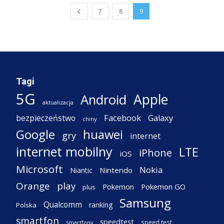
7
8
9
Tagi
5G
Apple
Android
aktualizacja
Facebook
Galaxy
bezpieczeństwo
chiny
Google
huawei
gry
internet
internet mobilny
LTE
iPhone
iOS
Microsoft
Nokia
Nintendo
Niantic
Orange
play
Pokemon
Pokemon GO
plus
Samsung
Qualcomm
ranking
Polska
smartfon
speedtest
speed test
smartfony