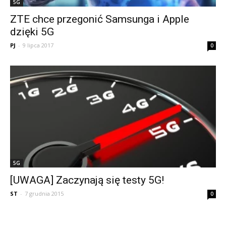
5G
ZTE chce przegonić Samsunga i Apple
dzięki 5G
PJ
-
9 lipca 2017
0
5G
[UWAGA] Zaczynają się testy 5G!
ST
-
7 grudnia 2015
0