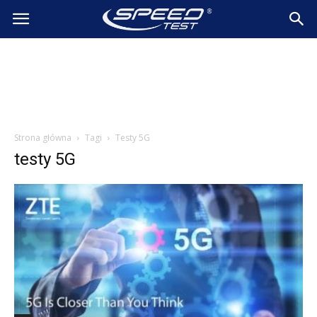
SpeedTest.pl
Wiadomości
Strona główna
Tagi
Testy 5G
testy 5G