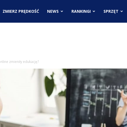
.pl
ZMIERZ PRĘDKOŚĆ
NEWS
RANKINGI
SPRZĘT
ci
 online zmieniły edukację?