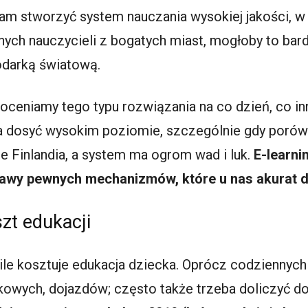
ę tam stworzyć system nauczania wysokiej jakości,
nych nauczycieli z bogatych miast, mogłoby to ba
odarką światową.
doceniamy tego typu rozwiązania na co dzień, co i
na dosyć wysokim poziomie, szczególnie gdy porów
ie Finlandia, a system ma ogrom wad i luk.
E-learni
rawy pewnych mechanizmów, które u nas akurat d
szt edukacji
 ile kosztuje edukacja dziecka. Oprócz codzienny
owych, dojazdów; często także trzeba doliczyć do 