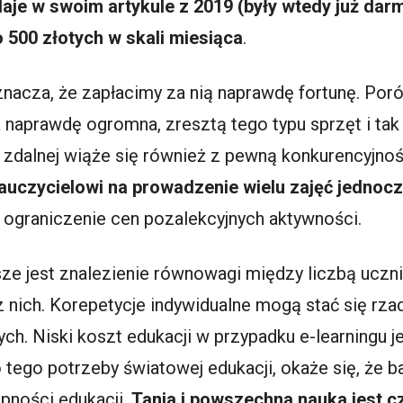
aje w swoim artykule z 2019 (były wtedy już dar
 500 złotych w skali miesiąca
.
oznacza, że zapłacimy za nią naprawdę fortunę. Po
ka naprawdę ogromna, zresztą tego typu sprzęt i t
 zdalnej wiąże się również z pewną konkurencyjnośc
auczycielowi na prowadzenie wielu zajęć jednocz
a ograniczenie cen pozalekcyjnych aktywności.
ze jest znalezienie równowagi między liczbą ucz
nich. Korepetycje indywidualne mogą stać się rza
ych. Niski koszt edukacji w przypadku e-learningu j
 tego potrzeby światowej edukacji, okaże się, że 
ności edukacji.
Tania i powszechna nauka jest c