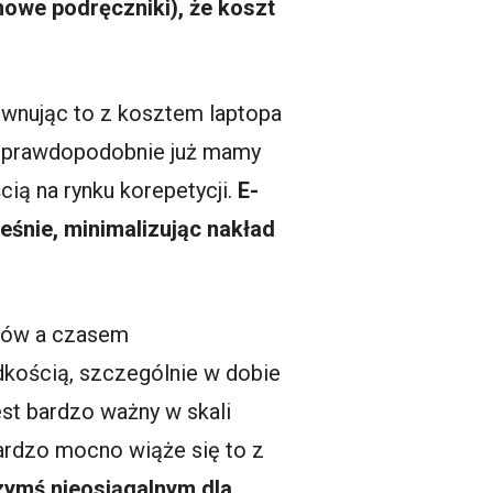
mowe podręczniki), że koszt
równując to z kosztem laptopa
ak prawdopodobnie już mamy
ią na rynku korepetycji.
E-
eśnie, minimalizując nakład
niów a czasem
dkością, szczególnie w dobie
est bardzo ważny w skali
bardzo mocno wiąże się to z
zymś nieosiągalnym dla