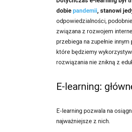
Dotychczas e-learning był t
dobie
pandemii
, stanowi je
odpowiedzialności, podobnie
związana z rozwojem internet
przebiega na zupełnie innym 
które będziemy wykorzystywa
rozwiązania nie znikną z eduk
E-learning: główn
E-learning pozwala na osiągn
najważniejsze z nich.