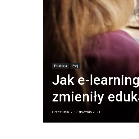
Edukacja
Esej
Jak e-learning
zmieniły eduk
Przez
MK
-
17 stycznia 2021