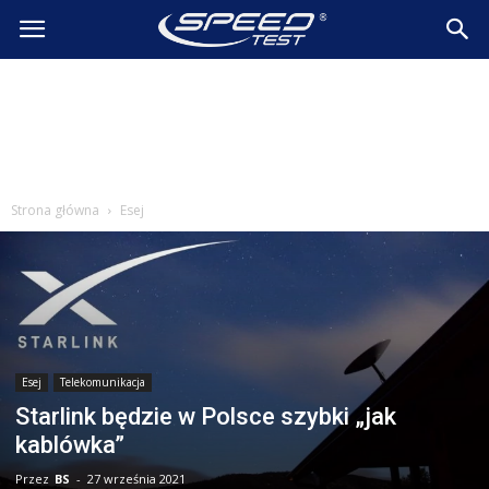
SpeedTest.pl
Wiadomości
Strona główna
Esej
Esej
Telekomunikacja
Starlink będzie w Polsce szybki „jak
kablówka”
Przez
BS
-
27 września 2021