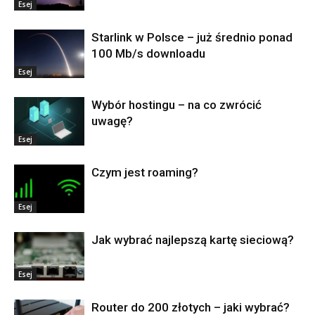
Esej
Starlink w Polsce – już średnio ponad
100 Mb/s downloadu
Esej
Wybór hostingu – na co zwrócić
uwagę?
Esej
Czym jest roaming?
Esej
Jak wybrać najlepszą kartę sieciową?
Esej
Router do 200 złotych – jaki wybrać?