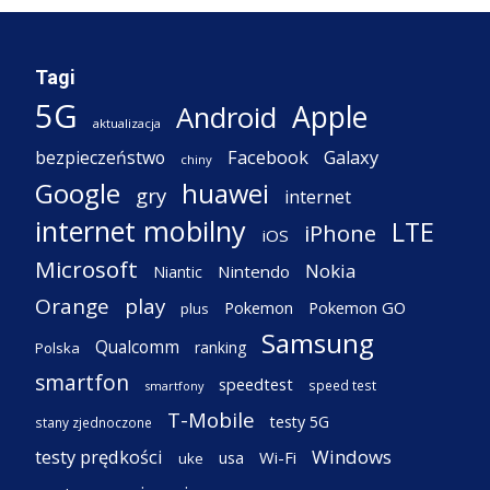
Tagi
5G
Apple
Android
aktualizacja
Facebook
Galaxy
bezpieczeństwo
chiny
Google
huawei
gry
internet
internet mobilny
LTE
iPhone
iOS
Microsoft
Nokia
Nintendo
Niantic
Orange
play
Pokemon
Pokemon GO
plus
Samsung
Qualcomm
ranking
Polska
smartfon
speedtest
speed test
smartfony
T-Mobile
testy 5G
stany zjednoczone
testy prędkości
Windows
Wi-Fi
usa
uke