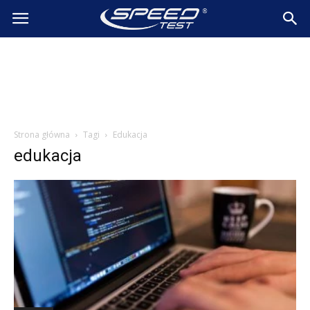
SpeedTest.pl
Wiadomości
Strona główna
Tagi
Edukacja
edukacja