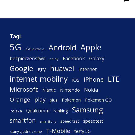
Tagi
5G
Apple
Android
aktualizacja
Facebook
Galaxy
bezpieczeństwo
chiny
Google
huawei
gry
internet
internet mobilny
LTE
iPhone
iOS
Microsoft
Nokia
Nintendo
Niantic
Orange
play
Pokemon
Pokemon GO
plus
Samsung
Qualcomm
ranking
Polska
smartfon
speedtest
speed test
smartfony
T-Mobile
testy 5G
stany zjednoczone