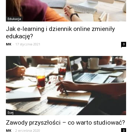
Edukacja
Jak e-learning i dziennik online zmieniły
edukację?
MK
-
17 stycznia 2021
0
Esej
Zawody przyszłości – co warto studiować?
MK
-
2 września 2020
0