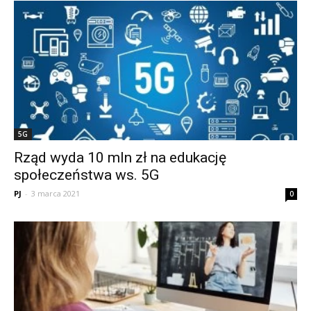
5G
Rząd wyda 10 mln zł na edukację
społeczeństwa ws. 5G
PJ
-
3 marca 2021
0