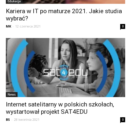
Edukacja
Kariera w IT po maturze 2021. Jakie studia
wybrać?
MK
-
12 czerwca 2021
0
News
Internet satelitarny w polskich szkołach,
wystartował projekt SAT4EDU
BS
-
28 kwietnia 2021
0