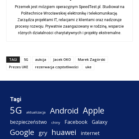
Przemek jest mózgiem operacyjnym SpeedTest.pl. Studiował na
Politechnice Wrocławskiej elektronikę i telekomunikację.
Zarządza projektami IT, relacjami z klientami oraz nadzoruje
procesy rozwoju. Prywatnie zaangażowany w rodzinę, wsparcie
różnych działalności charytatywnych i projekty ekstremalne.
TAGI
5G
aukcja
Jacek OKO
Marek Zagórski
Prezes UKE
rezerwacja częstotliwości
uke
Tagi
5G
Apple
Android
aktualizacja
Facebook
Galaxy
bezpieczeństwo
chiny
Google
huawei
gry
internet