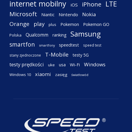
internet mobilny
LTE
iPhone
iOS
Microsoft
Nokia
Nintendo
Niantic
Orange
play
Pokemon
Pokemon GO
plus
Samsung
Qualcomm
ranking
Polska
smartfon
speedtest
speed test
smartfony
T-Mobile
testy 5G
stany zjednoczone
testy prędkości
Windows
Wi-Fi
usa
uke
xiaomi
Windows 10
zasięg
światłowód