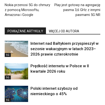
Nokia przenosi 5G do chmury
Play jest gotowy na agregację
z pomocą Microsoftu,
pasma 3,6 GHz z innymi
Amazona i Google
pasmami 5G NR
POWIĄZANE ARTYKUŁY
WIĘCEJ OD AUTORA
Internet nad Bałtykiem przyspieszył w
sezonie wakacyjnym w latach 2023–
2026 prawie czterokrotnie
5G
Prędkość internetu w Polsce w II
kwartale 2026 roku
5G
Polski internet szybszy od
niemieckiego o 45%
5G