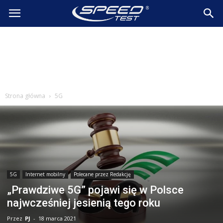
SpeedTest.pl
Wiadomości
Strona główna
5G
5G
Internet mobilny
Polecane przez Redakcję
„Prawdziwe 5G” pojawi się w Polsce
najwcześniej jesienią tego roku
Przez
PJ
-
18 marca 2021