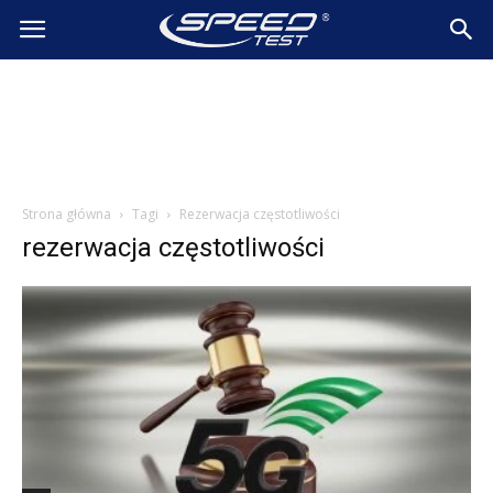
SpeedTest.pl
Wiadomości
Strona główna
Tagi
Rezerwacja częstotliwości
rezerwacja częstotliwości