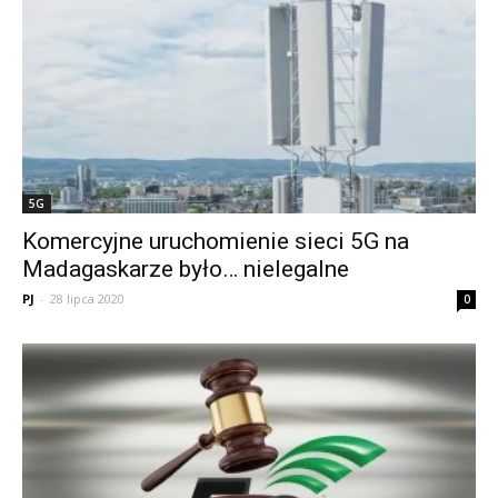
5G
Komercyjne uruchomienie sieci 5G na
Madagaskarze było… nielegalne
PJ
-
28 lipca 2020
0