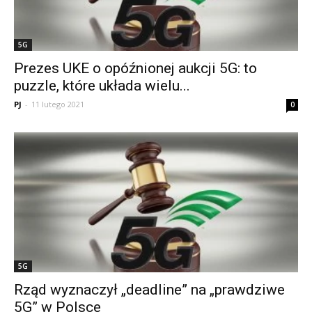
5G
Prezes UKE o opóźnionej aukcji 5G: to
puzzle, które układa wielu...
PJ
-
11 lutego 2021
0
5G
Rząd wyznaczył „deadline” na „prawdziwe
5G” w Polsce