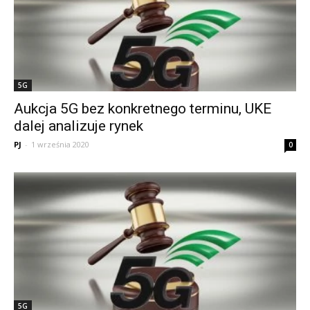
5G
Aukcja 5G bez konkretnego terminu, UKE
dalej analizuje rynek
PJ
-
1 września 2020
0
5G