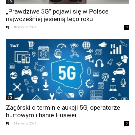
5G
„Prawdziwe 5G” pojawi się w Polsce
najwcześniej jesienią tego roku
PJ
-
18 marca 2021
0
5G
Zagórski o terminie aukcji 5G, operatorze
hurtowym i banie Huawei
PJ
-
11 marca 2021
0