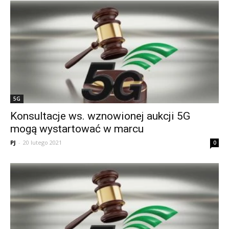
5G
Konsultacje ws. wznowionej aukcji 5G
mogą wystartować w marcu
PJ
-
20 lutego 2021
0