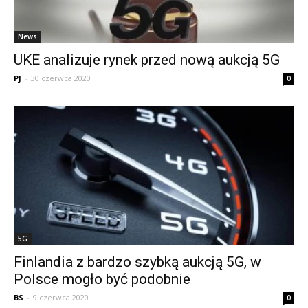
News
UKE analizuje rynek przed nową aukcją 5G
PJ
-
30 czerwca 2020
0
5G
Finlandia z bardzo szybką aukcją 5G, w
Polsce mogło być podobnie
BS
-
9 czerwca 2020
0