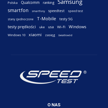
Samsung
Qualcomm
ranking
Polska
smartfon
speedtest
speed test
smartfony
T-Mobile
testy 5G
stany zjednoczone
testy prędkości
Windows
Wi-Fi
usa
uke
xiaomi
Windows 10
zasięg
światłowód
O NAS