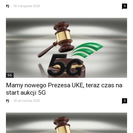
PJ
-
18 listopada 2020
0
5G
Mamy nowego Prezesa UKE, teraz czas na
start aukcji 5G
PJ
-
18 września 2020
0