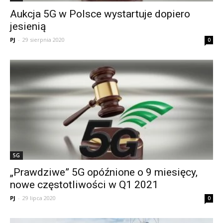
Aukcja 5G w Polsce wystartuje dopiero
jesienią
PJ
-
29 sierpnia 2020
0
5G
„Prawdziwe” 5G opóźnione o 9 miesięcy,
nowe częstotliwości w Q1 2021
PJ
-
29 lipca 2020
0