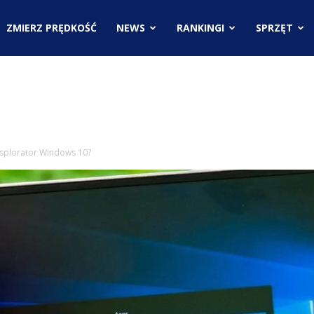
.pl
ZMIERZ PRĘDKOŚĆ
NEWS
RANKINGI
SPRZĘT
ci
ksplorator Windows 10?