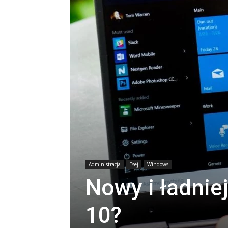
Administracja
Esej
Windows
Nowy i ładnie
10?