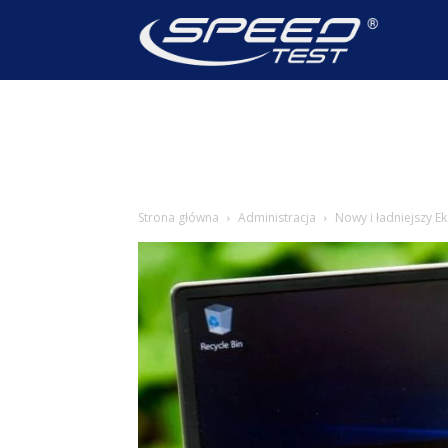
SpeedTest
Wiadomoś
Strona główna
Administracja
Nowy i ładniejszy E