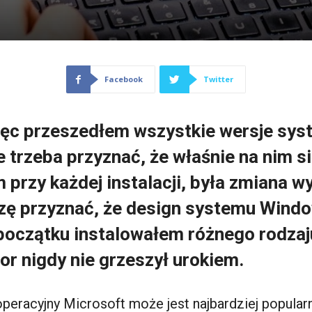
Facebook
Twitter
więc przeszedłem wszystkie wersje sy
e trzeba przyznać, że właśnie na nim
m przy każdej instalacji, była zmiana w
ę przyznać, że design systemu Window
oczątku instalowałem różnego rodzaju
r nigdy nie grzeszył urokiem.
eracyjny Microsoft może jest najbardziej popularny