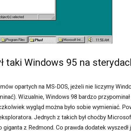
ł taki Windows 95 na sterydac
temów opartych na MS-DOS, jeżeli nie liczymy Wind
minać). Wizualnie, Windows 98 bardzo przypomina
aczkolwiek wygląd można było sobie wymieniać. Pow
ksploratora. Jednych z takich był choćby Microsoft
giganta z Redmond. Co prawda dodatek wyszedł już