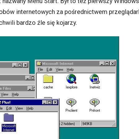
t nazwany Menu Start. Był to też pierwszy Windows
obów internetowych za pośrednictwem przeglądarki
 chwili bardzo źle się kojarzy.