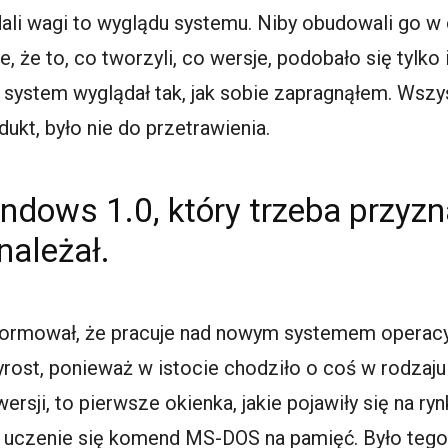
dali wagi to wyglądu systemu. Niby obudowali go w o
, że to, co tworzyli, co wersje, podobało się tylko
system wyglądał tak, jak sobie zapragnąłem. Wszys
kt, było nie do przetrawienia.
ndows 1.0, który trzeba przyzn
należał.
formował, że pracuje nad nowym systemem operacy
yrost, ponieważ w istocie chodziło o coś w rodzaju
sji, to pierwsze okienka, jakie pojawiły się na ryn
 uczenie się komend MS-DOS na pamięć. Było tego t