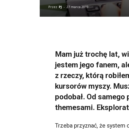
Przez
PJ
-
27 marca 2019
Mam już trochę lat, 
jestem jego fanem, al
z rzeczy, którą robiłe
kursorów myszy. Musz
podobał. Od samego p
themesami. Eksplorato
Trzeba przyznać, że system op