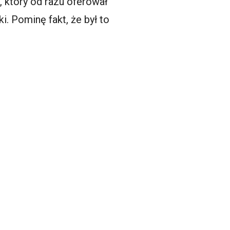
, który od razu oferował
. Pominę fakt, że był to