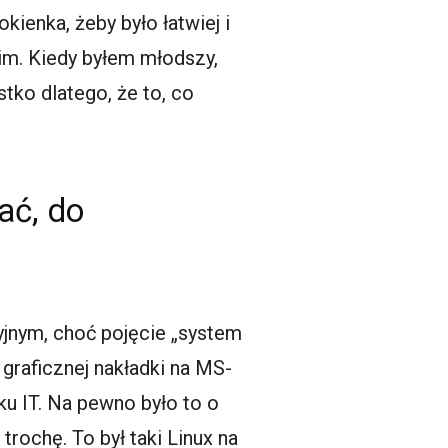
kienka, żeby było łatwiej i
 im. Kiedy byłem młodszy,
tko dlatego, że to, co
ać, do
jnym, choć pojęcie „system
 graficznej nakładki na MS-
ku IT. Na pewno było to o
rochę. To był taki Linux na