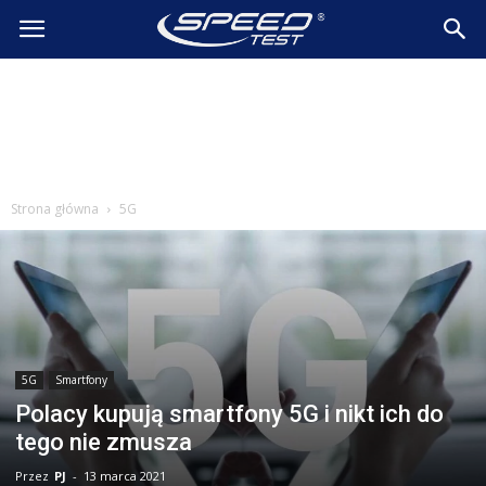
SpeedTest.pl
Wiadomości
Strona główna
5G
5G
Smartfony
Polacy kupują smartfony 5G i nikt ich do
tego nie zmusza
Przez
PJ
-
13 marca 2021