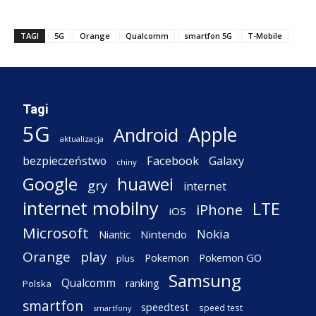
TAGI
5G
Orange
Qualcomm
smartfon 5G
T-Mobile
Tagi
5G
Apple
Android
aktualizacja
Facebook
Galaxy
bezpieczeństwo
chiny
Google
huawei
gry
internet
internet mobilny
LTE
iPhone
iOS
Microsoft
Nokia
Nintendo
Niantic
Orange
play
Pokemon
Pokemon GO
plus
Samsung
Qualcomm
ranking
Polska
smartfon
speedtest
speed test
smartfony