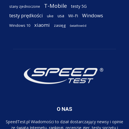
T-Mobile
testy 5G
stany zjednoczone
testy prędkości
Windows
Wi-Fi
usa
uke
xiaomi
Windows 10
zasięg
światłowód
O NAS
SpeedTest.pl Wiadomości to dział dostarczający newsy i opinie
ze świata Internetu, rankingi, recenzje gier, testy sprzętu i