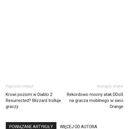
Poprzedni artykuł
Następny artykuł
Krowi poziom w Diablo 2
Rekordowo mocny atak DDoS
Resurrected? Blizzard trolluje
na gracza mobilnego w sieci
graczy
Orange
POWIĄZANE ARTYKUŁY
WIĘCEJ OD AUTORA