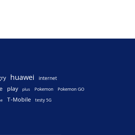
huawei
gry
internet
e
play
Pokemon
Pokemon GO
plus
T-Mobile
testy 5G
ne