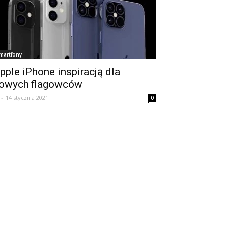
martfony
pple iPhone inspiracją dla
owych flagowców
-
14 stycznia 2021
0