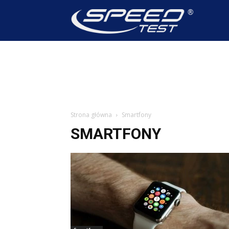
SpeedTest
Wiadomoś
Strona główna
Smartfony
SMARTFONY