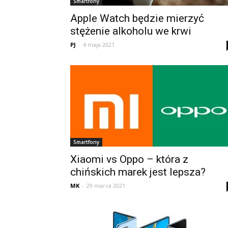
Smartfony
Apple Watch będzie mierzyć
stężenie alkoholu we krwi
PJ
-
4 maja 2021
Smartfony
Xiaomi vs Oppo – która z
chińskich marek jest lepsza?
MK
-
29 marca 2021