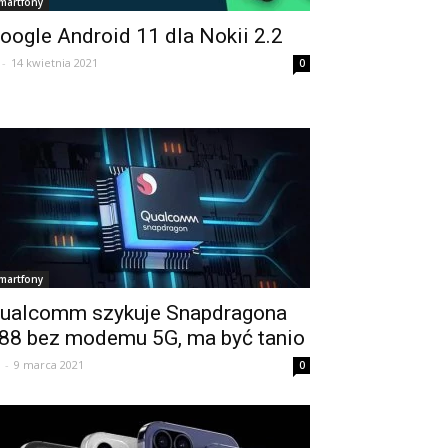
martfony
oogle Android 11 dla Nokii 2.2
-
14 kwietnia 2021
0
martfony
ualcomm szykuje Snapdragona
88 bez modemu 5G, ma być tanio
-
9 marca 2021
0