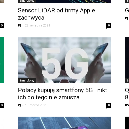
Smartfony
S
Sensor LiDAR od firmy Apple
G
zachwyca
PJ
PJ
-
28 kwietnia 2021
0
0
Smartfony
S
Polacy kupują smartfony 5G i nikt
Q
ich do tego nie zmusza
8
PJ
-
13 marca 2021
BS
0
0