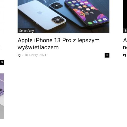
Smartfony
S
Apple iPhone 13 Pro z lepszym
A
o
wyświetlaczem
n
PJ
-
18 lutego 2021
PJ
0
0