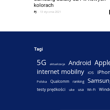
kolorach
PJ
-
13 stycznia 2021
Tagi
5G
Appl
Android
aktualizacja
internet mobilny
iPho
iOS
Samsun
Qualcomm
ranking
Polska
testy prędkości
Wind
Wi-Fi
usa
uke