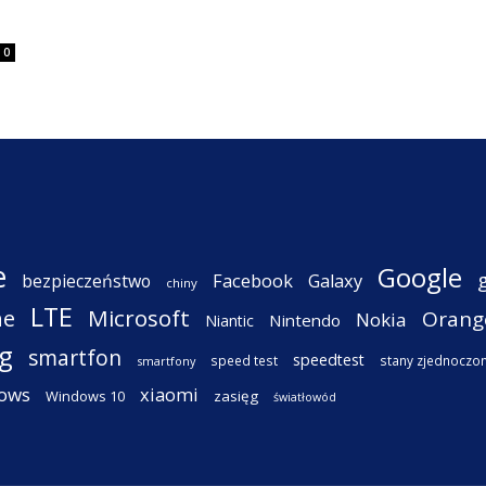
0
e
Google
Facebook
Galaxy
bezpieczeństwo
chiny
LTE
ne
Microsoft
Orang
Nokia
Nintendo
Niantic
g
smartfon
speedtest
speed test
stany zjednoczo
smartfony
ows
xiaomi
Windows 10
zasięg
światłowód