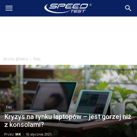
SpeedTest.pl
Wiadomości
Strona główna
Esej
Esej
Kryzys na rynku laptopów – jest gorzej niż
z konsolami?
Przez
MK
-
10 stycznia 2021