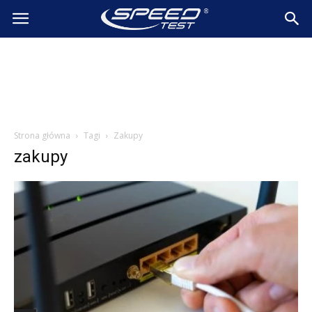
SpeedTest.pl
Wiadomości
Strona główna
Tagi
Zakupy
zakupy