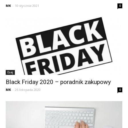
MK
-
10 stycznia 2021
0
Esej
Black Friday 2020 – poradnik zakupowy
MK
-
26 listopada 2020
0