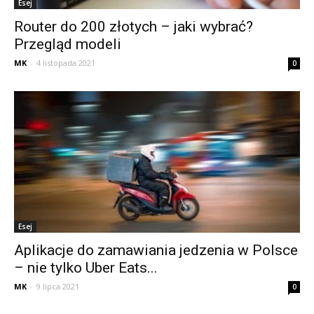
Esej
Router do 200 złotych – jaki wybrać?
Przegląd modeli
MK
-
4 listopada 2021
0
Esej
Aplikacje do zamawiania jedzenia w Polsce
– nie tylko Uber Eats...
MK
-
9 lipca 2021
0