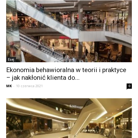
Esej
Ekonomia behawioralna w teorii i praktyce
– jak nakłonić klienta do...
MK
-
10 czerwca 2021
0