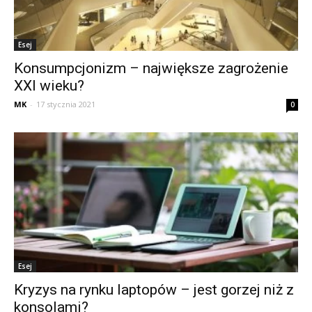
Esej
Konsumpcjonizm – największe zagrożenie
XXI wieku?
MK
-
17 stycznia 2021
0
Esej
Kryzys na rynku laptopów – jest gorzej niż z
konsolami?