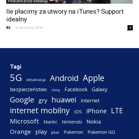
Polecane przez Redakcję
Ile płacimy za utwory na iTunes? Support
idealny
BS
-
12 września 2016
0
Tagi
5G
Apple
Android
aktualizacja
Facebook
Galaxy
bezpieczeństwo
chiny
Google
huawei
gry
internet
internet mobilny
LTE
iPhone
iOS
Microsoft
Nokia
Nintendo
Niantic
Orange
play
Pokemon
Pokemon GO
plus