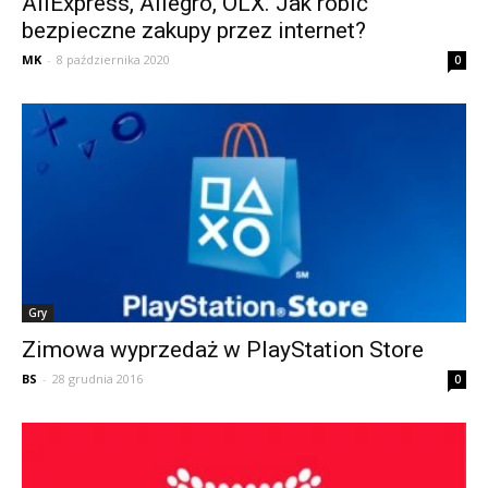
AliExpress, Allegro, OLX. Jak robić
bezpieczne zakupy przez internet?
MK
-
8 października 2020
0
Gry
Zimowa wyprzedaż w PlayStation Store
BS
-
28 grudnia 2016
0