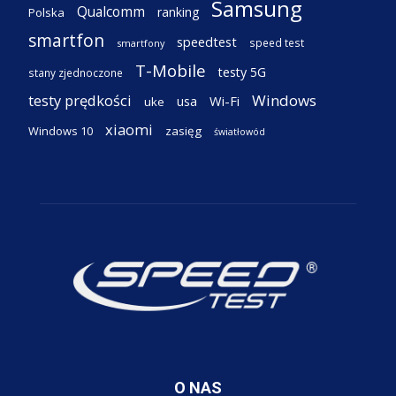
Samsung
Qualcomm
ranking
Polska
smartfon
speedtest
speed test
smartfony
T-Mobile
testy 5G
stany zjednoczone
testy prędkości
Windows
Wi-Fi
usa
uke
xiaomi
Windows 10
zasięg
światłowód
O NAS