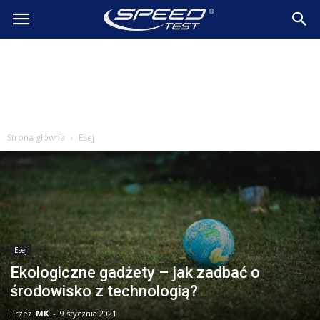
SpeedTest.pl
Wiadomości
Strona główna
Esej
Esej
Ekologiczne gadżety – jak zadbać o
środowisko z technologią?
Przez
MK
-
9 stycznia 2021