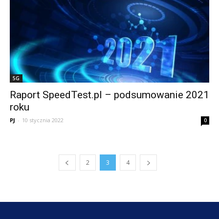
5G
Raport SpeedTest.pl – podsumowanie 2021
roku
PJ
-
10 stycznia 2022
0
2
3
4