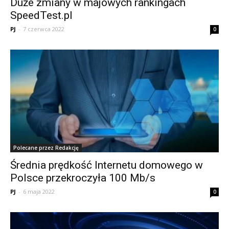
Duże zmiany w majowych rankingach
SpeedTest.pl
PJ
-
7 czerwca 2022
0
Polecane przez Redakcję
Średnia prędkość Internetu domowego w
Polsce przekroczyła 100 Mb/s
PJ
-
6 maja 2022
0