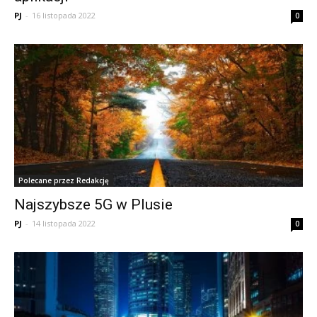
PJ
-
16 listopada 2022
0
Polecane przez Redakcję
Najszybsze 5G w Plusie
PJ
-
14 listopada 2022
0