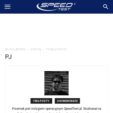
SpeedTest.pl
Wiadomości
Strona główna
Autorzy
Posty przez PJ
PJ
1956 POSTY
0 KOMENTARZE
Przemek jest mózgiem operacyjnym SpeedTest.pl. Studiował na