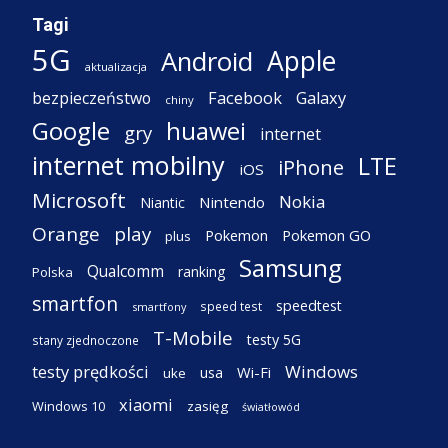
Tagi
5G
Apple
Android
aktualizacja
Facebook
Galaxy
bezpieczeństwo
chiny
Google
huawei
gry
internet
internet mobilny
LTE
iPhone
iOS
Microsoft
Nokia
Nintendo
Niantic
Orange
play
Pokemon
Pokemon GO
plus
Samsung
Qualcomm
ranking
Polska
smartfon
speedtest
speed test
smartfony
T-Mobile
testy 5G
stany zjednoczone
testy prędkości
Windows
Wi-Fi
usa
uke
xiaomi
Windows 10
zasięg
światłowód