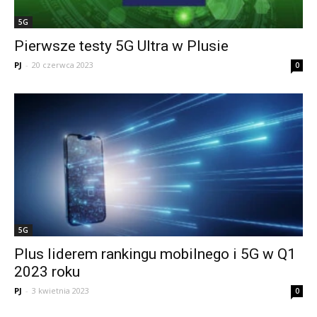
5G
Pierwsze testy 5G Ultra w Plusie
PJ
-
20 czerwca 2023
0
5G
Plus liderem rankingu mobilnego i 5G w Q1
2023 roku
PJ
-
3 kwietnia 2023
0