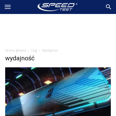
SpeedTest.pl
Wiadomości
Strona główna
Tagi
Wydajność
wydajność