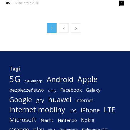
BS
-
17 kwietnia 2018
1
1
2
Tagi
5G
Apple
Android
aktualizacja
Facebook
Galaxy
bezpieczeństwo
chiny
Google
huawei
gry
internet
internet mobilny
LTE
iPhone
iOS
Microsoft
Nokia
Nintendo
Niantic
Orange
play
Pokemon
Pokemon GO
plus