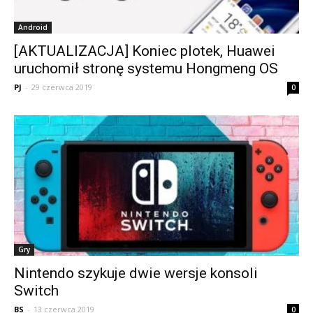
Android
[AKTUALIZACJA] Koniec plotek, Huawei
uruchomił stronę systemu Hongmeng OS
PJ
-
29 czerwca 2019
0
Gry
Nintendo szykuje dwie wersje konsoli
Switch
BS
-
13 czerwca 2019
0