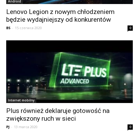
Android
Lenovo Legion z nowym chłodzeniem
będzie wydajniejszy od konkurentów
BS
-
15 czerwca 2020
0
Internet mobilny
Plus również deklaruje gotowość na
zwiększony ruch w sieci
PJ
-
13 marca 2020
0