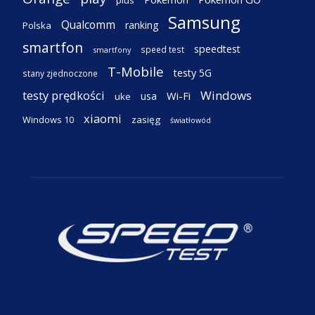
Samsung
Qualcomm
ranking
Polska
smartfon
speedtest
speed test
smartfony
T-Mobile
testy 5G
stany zjednoczone
testy prędkości
Windows
Wi-Fi
usa
uke
xiaomi
Windows 10
zasięg
światłowód