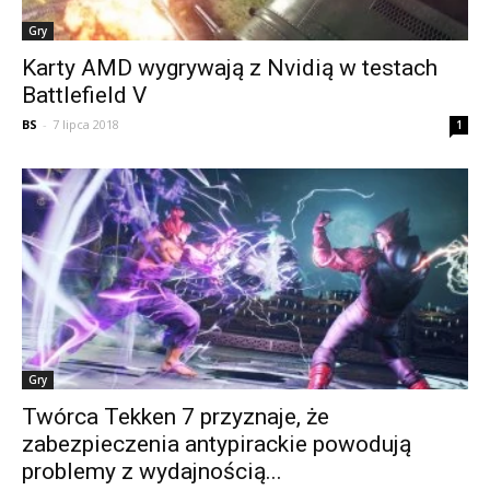
Gry
Karty AMD wygrywają z Nvidią w testach
Battlefield V
BS
-
7 lipca 2018
1
Gry
Twórca Tekken 7 przyznaje, że
zabezpieczenia antypirackie powodują
problemy z wydajnością...