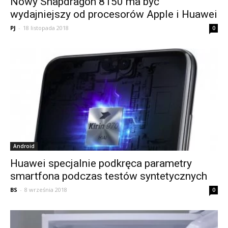
Nowy Snapdragon 8150 ma być
wydajniejszy od procesorów Apple i Huawei
PJ
-
18 listopada 2018
0
Android
Huawei specjalnie podkręca parametry
smartfona podczas testów syntetycznych
BS
-
8 września 2018
0