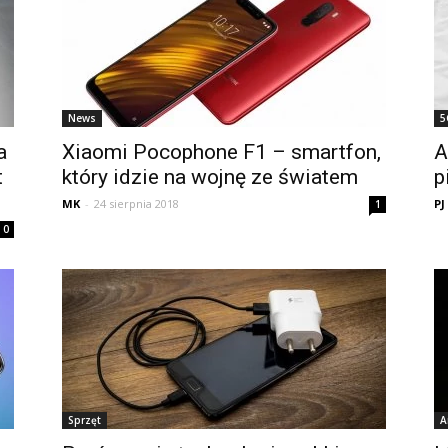
News
5
a
Xiaomi Pocophone F1 – smartfon,
A
t
który idzie na wojnę ze światem
p
MK
-
24 sierpnia 2018
PJ
1
0
Sprzęt
A