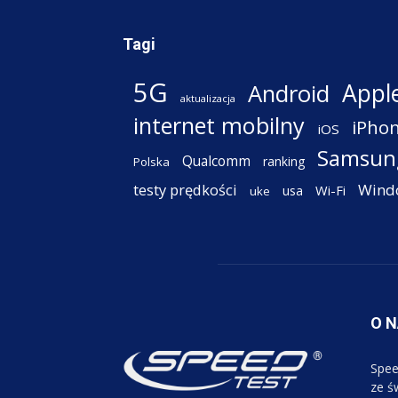
Tagi
5G
Appl
Android
aktualizacja
internet mobilny
iPho
iOS
Samsun
Qualcomm
ranking
Polska
testy prędkości
Wind
Wi-Fi
usa
uke
O 
Spee
ze św