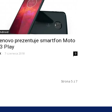
ndroid
enovo prezentuje smartfon Moto
3 Play
K
-
7 czerwca 2018
0
Strona 5 z 7