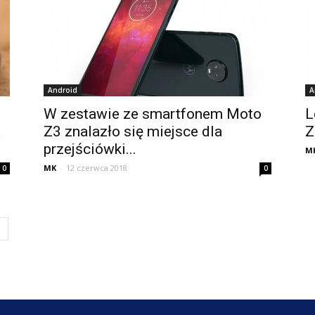
Android
A
W zestawie ze smartfonem Moto
L
a
Z3 znalazło się miejsce dla
Z
przejściówki...
M
MK
-
12 czerwca 2018
0
0