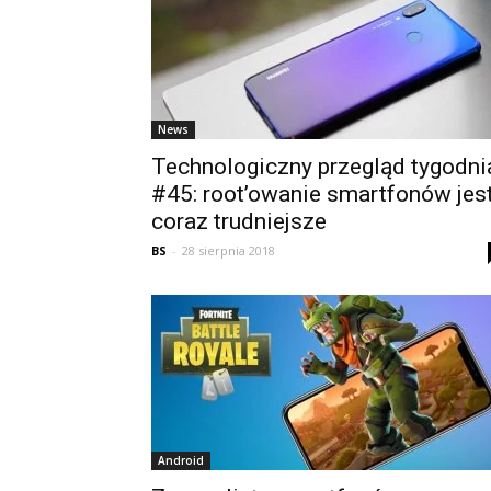
News
Technologiczny przegląd tygodni
#45: root’owanie smartfonów jes
coraz trudniejsze
BS
-
28 sierpnia 2018
Android