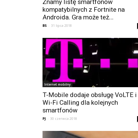
Znamy listę smartfonów
kompatybilnych z Fortnite na
Androida. Gra może też...
BS
-
31 lipca 2018
Internet mobilny
T-Mobile dodaje obsługę VoLTE i
Wi-Fi Calling dla kolejnych
smartfonów
PJ
-
30 czerwca 2018