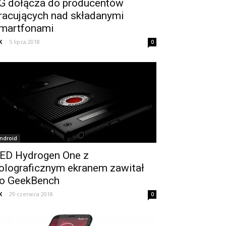
G dołącza do producentów
racujących nad składanymi
martfonami
K
-
5 lipca 2018
0
ndroid
ED Hydrogen One z
olograficznym ekranem zawitał
o GeekBench
K
-
29 czerwca 2018
0