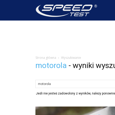
SpeedTest
Wiadomoś
Strona główna
Wyszukiwanie
motorola
-
wyniki wysz
Jeśli nie jesteś zadowolony z wyników, należy ponown