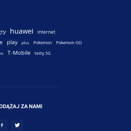
huawei
gry
internet
e
play
Pokemon
Pokemon GO
plus
T-Mobile
testy 5G
ne
ODĄŻAJ ZA NAMI