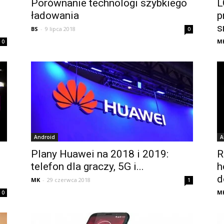
Porównanie technologi szybkiego
L
ładowania
p
s
BS
-
9 lipca 2018
0
M
0
Android
A
Plany Huawei na 2018 i 2019:
R
telefon dla graczy, 5G i...
h
d
MK
-
29 czerwca 2018
1
M
0