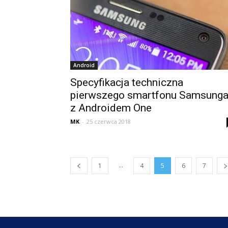
Android
Specyfikacja techniczna
pierwszego smartfonu Samsung
z Androidem One
MK
-
25 czerwca 2018
...
1
4
5
6
7