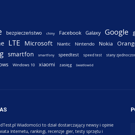
e
Google
Facebook
Galaxy
bezpieczeństwo
chiny
LTE
ne
Microsoft
Orang
Nokia
Nintendo
Niantic
g
smartfon
speedtest
speed test
stany zjednoczo
smartfony
ows
xiaomi
Windows 10
zasięg
światłowód
NAS
P
dTest.pl Wiadomości to dział dostarczający newsy i opinie
iata Internetu, rankingi, recenzje gier, testy sprzętu i