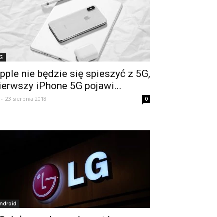
G
pple nie będzie się spieszyć z 5G,
ierwszy iPhone 5G pojawi...
-
23 sierpnia 2018
0
ndroid