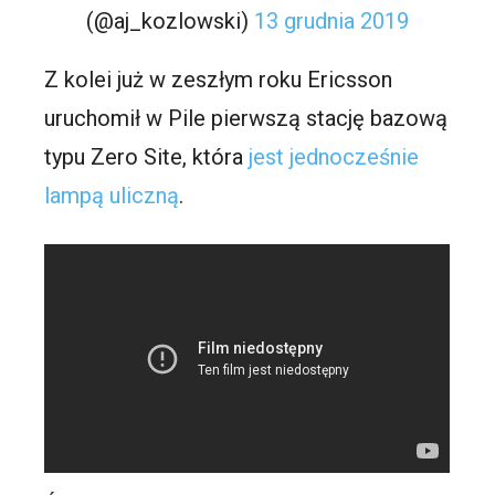
(@aj_kozlowski)
13 grudnia 2019
Z kolei już w zeszłym roku Ericsson
uruchomił w Pile pierwszą stację bazową
typu Zero Site, która
jest jednocześnie
lampą uliczną
.