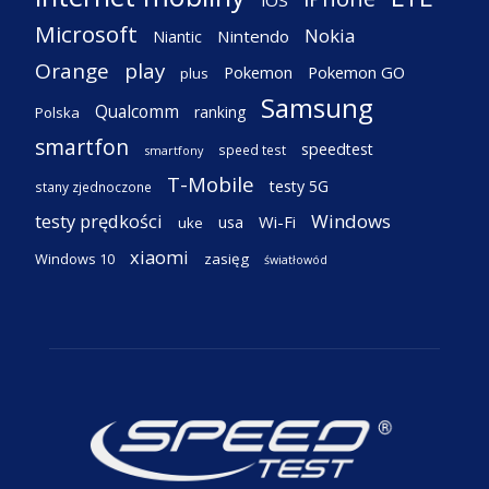
Microsoft
Nokia
Nintendo
Niantic
Orange
play
Pokemon
Pokemon GO
plus
Samsung
Qualcomm
ranking
Polska
smartfon
speedtest
speed test
smartfony
T-Mobile
testy 5G
stany zjednoczone
testy prędkości
Windows
Wi-Fi
usa
uke
xiaomi
Windows 10
zasięg
światłowód