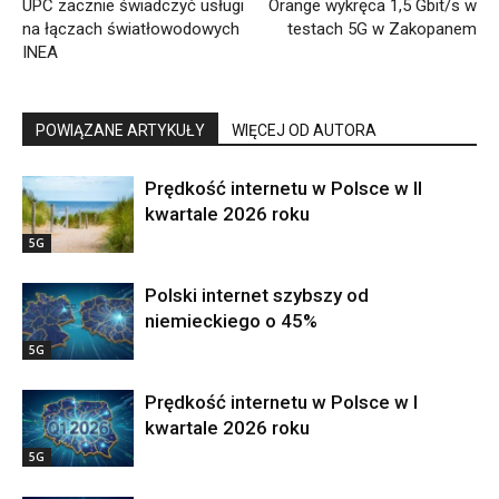
UPC zacznie świadczyć usługi
Orange wykręca 1,5 Gbit/s w
na łączach światłowodowych
testach 5G w Zakopanem
INEA
POWIĄZANE ARTYKUŁY
WIĘCEJ OD AUTORA
Prędkość internetu w Polsce w II
kwartale 2026 roku
5G
Polski internet szybszy od
niemieckiego o 45%
5G
Prędkość internetu w Polsce w I
kwartale 2026 roku
5G