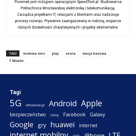
Przemek jest mózgiem operacyjnym SpeedTest.pl. Studiował na
Politechnice Wrocławskiej elektronikę i telekomunikację.
Zarządza projektami IT, relacjami z klientami oraz nadzoruje
procesy rozwoju. Prywatnie zaangażowany w rodzinę, wsparcie
różnych działalności charytatywnych i projekty ekstremalne.
TAGI
budowa sieci
play
sosna
stacja bazowa
T-Mobile
Tagi
5G
Apple
Android
aktualizacja
Facebook
Galaxy
bezpieczeństwo
chiny
Google
huawei
gry
internet
internet mobilny
LTE
iPhone
iOS