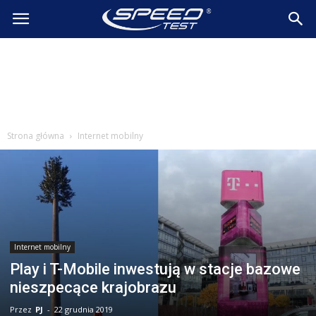
SpeedTest.pl
Wiadomości
Strona główna
Internet mobilny
Internet mobilny
Play i T-Mobile inwestują w stacje bazowe
nieszpecące krajobrazu
Przez
PJ
-
22 grudnia 2019