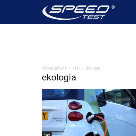
SpeedTest
Wiadomoś
Strona główna
Tagi
Ekologia
ekologia
Esej