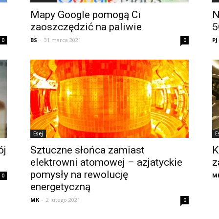
Mapy Google pomogą Ci
N
zaoszczędzić na paliwie
5
BS
-
31 marca 2021
PJ
0
0
Esej
E
ój
Sztuczne słońca zamiast
K
elektrowni atomowej – azjatyckie
z
pomysły na rewolucję
M
0
energetyczną
MK
-
2 lutego 2021
0