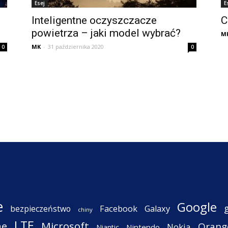
Esej
E
Inteligentne oczyszczacze
C
powietrza – jaki model wybrać?
M
MK
-
31 października 2020
0
0
e
Google
Facebook
Galaxy
bezpieczeństwo
chiny
LTE
ne
Microsoft
Orang
Nokia
Nintendo
Niantic