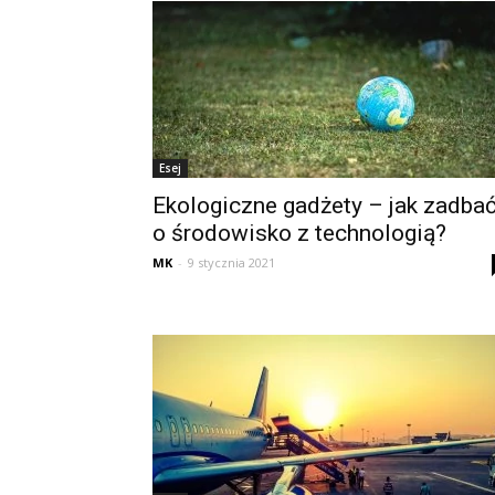
Esej
Ekologiczne gadżety – jak zadba
o środowisko z technologią?
MK
-
9 stycznia 2021