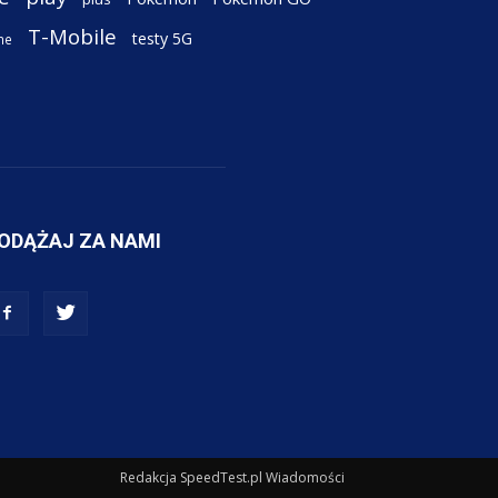
T-Mobile
testy 5G
ne
ODĄŻAJ ZA NAMI
Redakcja SpeedTest.pl Wiadomości