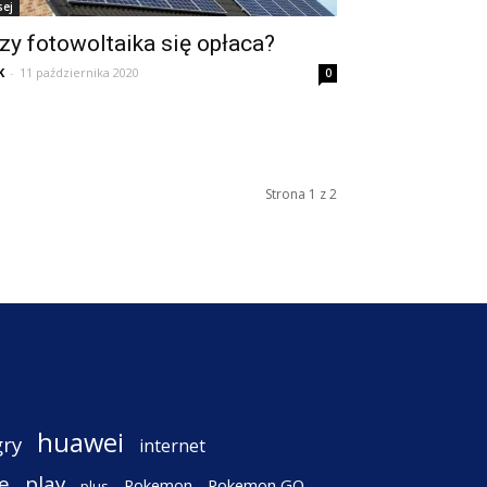
sej
zy fotowoltaika się opłaca?
K
-
11 października 2020
0
Strona 1 z 2
huawei
gry
internet
e
play
Pokemon
Pokemon GO
plus