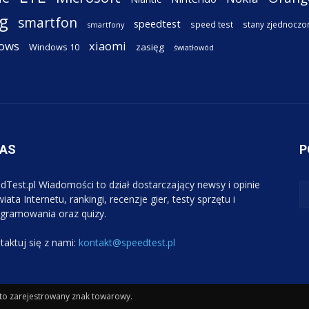
g
smartfon
speedtest
speed test
stany zjednoczo
smartfony
ows
xiaomi
Windows 10
zasięg
światłowód
NAS
P
dTest.pl Wiadomości to dział dostarczający newsy i opinie
iata Internetu, rankingi, recenzje gier, testy sprzętu i
gramowania oraz quizy.
taktuj się z nami:
kontakt@speedtest.pl
 to zarejestrowany znak towarowy.