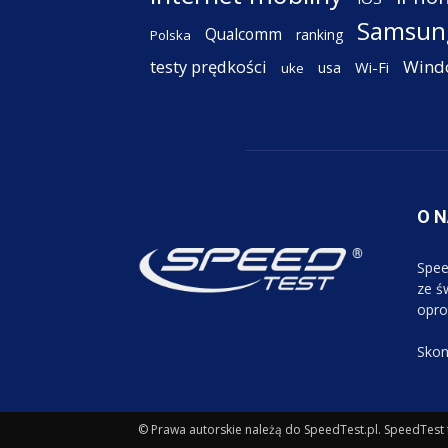
Samsun
Qualcomm
ranking
Polska
testy prędkości
Wind
Wi-Fi
usa
uke
O 
Spee
ze św
opro
Skon
© Prawa autorskie należą do SpeedTest.pl. SpeedTest