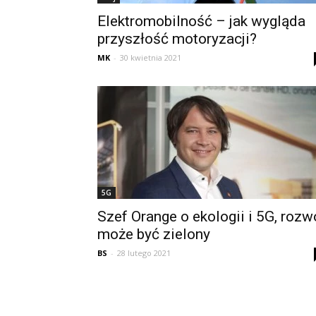
Elektromobilność – jak wygląda
przyszłość motoryzacji?
MK
-
30 kwietnia 2021
5G
Szef Orange o ekologii i 5G, rozw
może być zielony
BS
-
28 lutego 2021