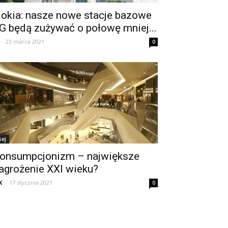
okia: nasze nowe stacje bazowe
G będą zużywać o połowę mniej...
-
23 marca 2021
0
sej
onsumpcjonizm – największe
agrożenie XXI wieku?
K
-
17 stycznia 2021
0