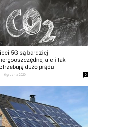
G
ieci 5G są bardziej
nergooszczędne, ale i tak
otrzebują dużo prądu
-
6 grudnia 2020
0