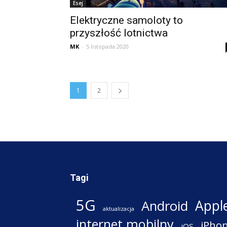
Esej
Elektryczne samoloty to
przyszłość lotnictwa
MK
-
5 listopada 2020
1
2
Tagi
5G
Appl
Android
aktualizacja
internet mobilny
iPho
iOS